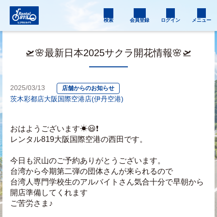
検索
会員登録
ログイン
メニュー
🛫🌸最新日本2025サクラ開花情報🌸🛫
2025/03/13
店舗からのお知らせ
茨木彩都店
大阪国際空港店(伊丹空港)
おはようございます☀😃❗
レンタル819大阪国際空港の西田です。
今日も沢山のご予約ありがとうございます。
台湾から今期第二弾の団体さんが来られるので
台湾人専門学校生のアルバイトさん気合十分で早朝から
開店準備してくれます
ご苦労さま♪