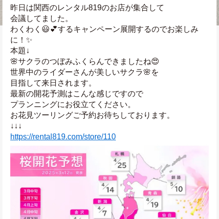
昨日は関西のレンタル819のお店が集合して
会議してました。
わくわく😃💕するキャンペーン展開するのでお楽しみ
に！✨
本題↓
🌸サクラのつぼみふくらんできましたね😍
世界中のライダーさんが美しいサクラ🌸を
目指して来日されます。
最新の開花予測はこんな感じですので
プランニングにお役立てください。
お花見ツーリングご予約お待ちしております。
↓↓↓
https://rental819.com/store/110