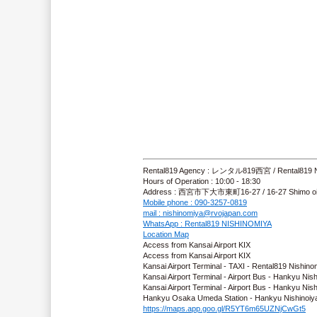
Rental819 Agency : レンタル819西宮 / Rental819
Hours of Operation : 10:00 - 18:30
Address : 西宮市下大市東町16-27 / 16-27 Shimo oichi
Mobile phone : 090-3257-0819
mail : nishinomiya@rvojapan.com
WhatsApp : Rental819 NISHINOMIYA
Location Map
Access from Kansai Airport KIX
Access from Kansai Airport KIX
Kansai Airport Terminal - TAXI - Rental819 Nishino
Kansai Airport Terminal - Airport Bus - Hankyu Ni
Kansai Airport Terminal - Airport Bus - Hankyu N
Hankyu Osaka Umeda Station - Hankyu Nishinoiya
https://maps.app.goo.gl/R5YT6m65UZNjCwGt5