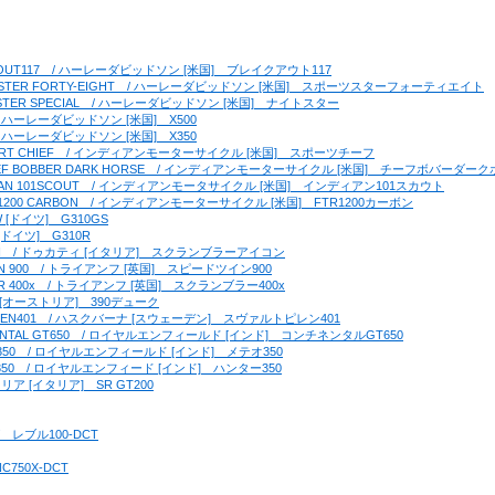
BREAKOUT117　/ ハーレーダビッドソン [米国]　ブレイクアウト117
　SPORTSTER FORTY-EIGHT　/ ハーレーダビッドソン [米国]　スポーツスターフォーティエイト
NIGHTSTER SPECIAL　/ ハーレーダビッドソン [米国]　ナイトスター
00　/ ハーレーダビッドソン [米国]　X500
50　/ ハーレーダビッドソン [米国]　X350
A]　SPORT CHIEF　/ インディアンモーターサイクル [米国]　スポーツチーフ
A]　CHIEF BOBBER DARK HORSE　/ インディアンモーターサイクル [米国]　チーフボバーダー
A]　INDIAN 101SCOUT　/ インディアンモータサイクル [米国]　インディアン101スカウト
]　FTR1200 CARBON　/ インディアンモーターサイクル [米国]　FTR1200カーボン
W [ドイツ]　G310GS
 [ドイツ]　G310R
ER ICON　/ ドゥカティ [イタリア]　スクランブラーアイコン
 TWIN 900　/ トライアンフ [英国]　スピードツイン900
BLER 400x　/ トライアンフ [英国]　スクランブラー400x
 KTM [オーストリア]　390デューク
ARTPILEN401　/ ハスクバーナ [スウェーデン]　スヴァルトピレン401
ONTINENTAL GT650　/ ロイヤルエンフィールド [インド]　コンチネンタルGT650
ETEOR350　/ ロイヤルエンフィールド [インド]　メテオ350
UNTER350　/ ロイヤルエンフィード [インド]　ハンター350
アプリリア [イタリア]　SR GT200
ンダ　レブル100-DCT
C750X-DCT