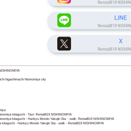
 NISHINOMIYA
 higashimachi Nisinomiya city
miya
shinomiya-kitaguchi - Taxi- Rental819 NISHINOMIYA
ishinomiya-kitaguchi - Hankyu Mondo Yakujin Sta. - walk- Rental819 NISHINOMIYA
-kitaguchi - Hankyu Mondo Yakujin Sta - walk - Rental819 NISHINOMIYA