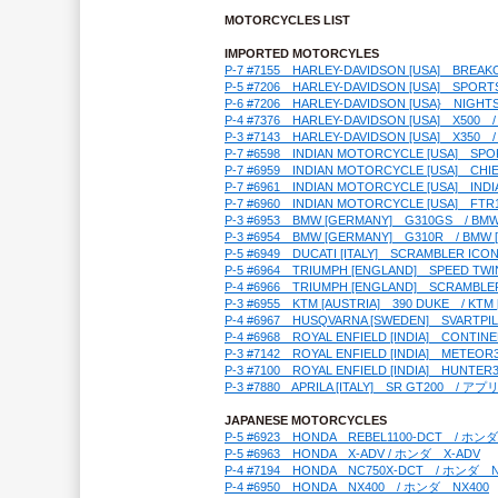
MOTORCYCLES LIST
IMPORTED MOTORCYLES
P-7 #7155　HARLEY-DAVIDSON [USA]　
P-5 #7206　HARLEY-DAVIDSON [USA]
P-6 #7206　HARLEY-DAVIDSON [USA}　
P-4 #7376　HARLEY-DAVIDSON [USA]　X5
P-3 #7143　HARLEY-DAVIDSON [USA]　X3
P-7 #6598　INDIAN MOTORCYCLE [US
P-7 #6959　INDIAN MOTORCYCLE [US
P-7 #6961　INDIAN MOTORCYCLE [US
P-7 #6960　INDIAN MOTORCYCLE [USA
P-3 #6953　BMW [GERMANY]　G310GS　/ BM
P-3 #6954　BMW [GERMANY]　G310R　/ BMW
P-5 #6949　DUCATI [ITALY]　SCRAMBL
P-5 #6964　TRIUMPH [ENGLAND]　SPEED
P-4 #6966　TRIUMPH [ENGLAND]　SCRAM
P-3 #6955　KTM [AUSTRIA]　390 DUKE　/
P-4 #6967　HUSQVARNA [SWEDEN]　SV
P-4 #6968　ROYAL ENFIELD [INDIA]　C
P-3 #7142　ROYAL ENFIELD [INDIA]　M
P-3 #7100　ROYAL ENFIELD [INDIA]　H
P-3 #7880　APRILA [ITALY]　SR GT200　/ 
JAPANESE MOTORCYCLES
P-5 #6923　HONDA　REBEL1100-DCT　/ ホ
P-5 #6963　HONDA　X-ADV / ホンダ　X-ADV
P-4 #7194　HONDA　NC750X-DCT　/ ホンダ　N
P-4 #6950　HONDA　NX400　/ ホンダ　NX400