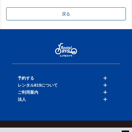
戻る
予約する
レンタル819について
バイクを探す
ご利用案内
店舗を探す
料金表
法人
予約履歴
保険と補償
ご利用ガイド
お知らせ
よくある質問
法人向けサービス
加盟ご希望の方