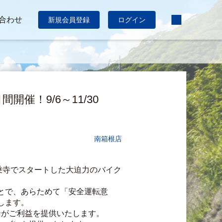
合わせ
新規会員登録
ログイン
！9/6～11/30
南箱根店
乗寺でスタートした大迫力のバイク
とで、あらためて「安全運転意
します。
湯がご利益を提供いたします。