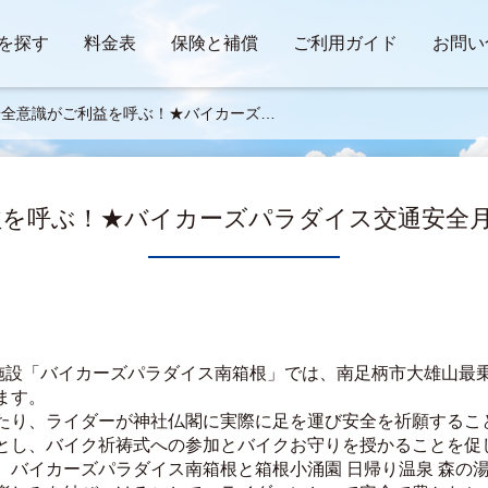
を探す
料金表
保険と補償
ご利用ガイド
お問い
安全意識がご利益を呼ぶ！★バイカーズパ
イス交通安全月間開催！9/6～11/30
を呼ぶ！★バイカーズパラダイス交通安全月間開催
る施設「バイカーズパラダイス南箱根」では、南足柄市大雄山最
ます。
たり、ライダーが神社仏閣に実際に足を運び安全を祈願するこ
とし、バイク祈祷式への参加とバイクお守りを授かることを促
、バイカーズパラダイス南箱根と箱根小涌園 日帰り温泉 森の