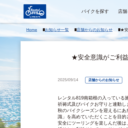
バイクを探す
店舗
Home
お知らせ一覧
店舗からのお知らせ
★
ラダ
★安全意識がご利益
2025/09/14
店舗からのお知らせ
レンタル819南箱根の入ってい
祈祷式及びバイクお守りと連動し
秋のバイクシーズンを迎えるにあ
識」を高めていただくことを目的
安全にツーリングを楽しんだ後は