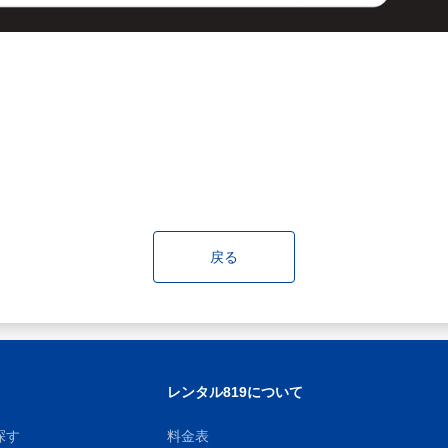
戻る
レンタル819について
探す
料金表