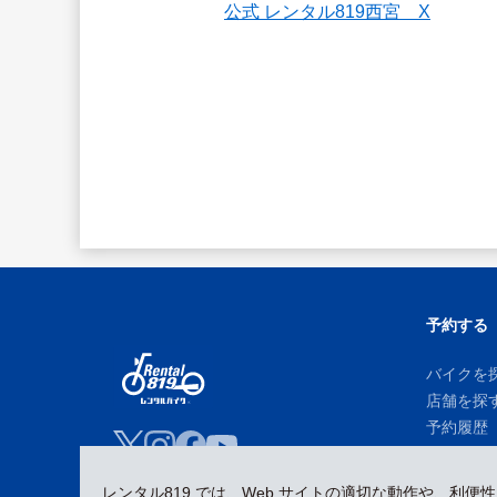
公式 レンタル819西宮　X
予約する
バイクを
店舗を探
予約履歴
レンタル819 では、Web サイトの適切な動作や、利便