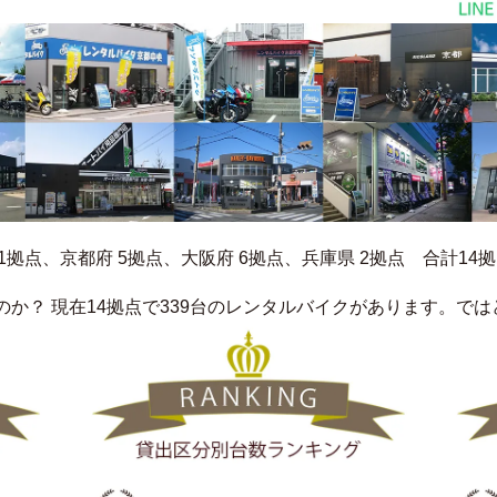
拠点、京都府 5拠点、大阪府 6拠点、兵庫県 2拠点　合計14拠点あ
か？ 現在14拠点で339台のレンタルバイクがあります。で