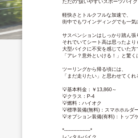
ただの“扱いやすいスポーツバイク”
軽快さとトルクフルな加速で、
街中でもワインディングでも一気に
サスペンションはしっかり踏ん張
それでいてシート高は思ったより
大型バイクに不安を感じていた方
「アレ？意外といける！」と驚くは
ツーリングから帰る頃には、
「まだ走りたい」と思わせてくれる
💡基本料金：￥13,860～
💡クラス：P-4
💡燃料：ハイオク
💡標準装備(無料)：スマホホルダー
💡オプション装備(有料)：トップ
*-----------------*
レンタルバイク