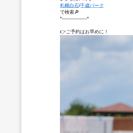
札幌白石
/
千歳パーク
で検索🔎
*-----------------*
👉ご予約はお早めに！