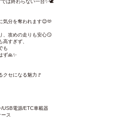
では終わらない一台✨🕊️
気分を奪われます😉🫶
り、攻めの走りも安心😏
も高すぎず、
でも
ず🙏✨
クセになる魅力🚩
/USB電源/ETC車載器
ケース