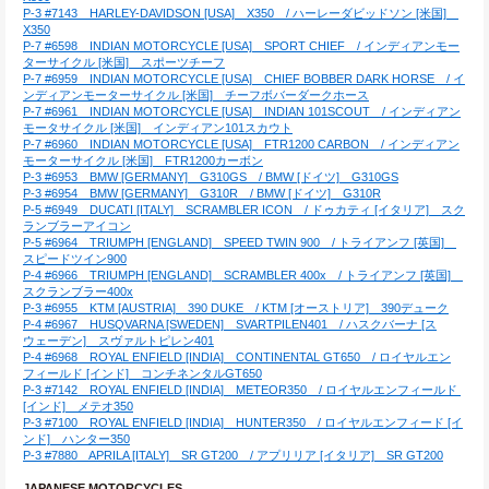
P-3 #7143　HARLEY-DAVIDSON [USA]　X350　/ ハーレーダビッドソン [米国]　
X350
P-7 #6598　INDIAN MOTORCYCLE [USA]　SPORT CHIEF　/ インディアンモー
ターサイクル [米国]　スポーツチーフ
P-7 #6959　INDIAN MOTORCYCLE [USA]　CHIEF BOBBER DARK HORSE　/ イ
ンディアンモーターサイクル [米国]　チーフボバーダークホース
P-7 #6961　INDIAN MOTORCYCLE [USA]　INDIAN 101SCOUT　/ インディアン
モータサイクル [米国]　インディアン101スカウト
P-7 #6960　INDIAN MOTORCYCLE [USA]　FTR1200 CARBON　/ インディアン
モーターサイクル [米国]　FTR1200カーボン
P-3 #6953　BMW [GERMANY]　G310GS　/ BMW [ドイツ]　G310GS
P-3 #6954　BMW [GERMANY]　G310R　/ BMW [ドイツ]　G310R
P-5 #6949　DUCATI [ITALY]　SCRAMBLER ICON　/ ドゥカティ [イタリア]　スク
ランブラーアイコン
P-5 #6964　TRIUMPH [ENGLAND]　SPEED TWIN 900　/ トライアンフ [英国]　
スピードツイン900
P-4 #6966　TRIUMPH [ENGLAND]　SCRAMBLER 400x　/ トライアンフ [英国]　
スクランブラー400x
P-3 #6955　KTM [AUSTRIA]　390 DUKE　/ KTM [オーストリア]　390デューク
P-4 #6967　HUSQVARNA [SWEDEN]　SVARTPILEN401　/ ハスクバーナ [ス
ウェーデン]　スヴァルトピレン401
P-4 #6968　ROYAL ENFIELD [INDIA]　CONTINENTAL GT650　/ ロイヤルエン
フィールド [インド]　コンチネンタルGT650
P-3 #7142　ROYAL ENFIELD [INDIA]　METEOR350　/ ロイヤルエンフィールド 
[インド]　メテオ350
P-3 #7100　ROYAL ENFIELD [INDIA]　HUNTER350　/ ロイヤルエンフィード [イ
ンド]　ハンター350
P-3 #7880　APRILA [ITALY]　SR GT200　/ アプリリア [イタリア]　SR GT200
JAPANESE MOTORCYCLES