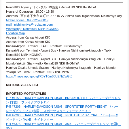
Rental819 Agency : レンタル819西宮 / Rental819 NISHINOMIYA
Hours of Operation : 10:00 - 18:30
Address : 西宮市下大市東町16-27 / 16-27 Shimo oichi higashimachi Nisinomiya city
Mobile phone : 090-3257-0819
mail : nishinomiya@rvojapan.com
WhatsApp : Rental819 NISHINOMIYA
Location Map
Access from Kansai Airport KIX
Access from Kansai Airport KIX
Kansai Airport Terminal - TAXI - Rental819 Nishinomiya
Kansai Airport Terminal - Airport Bus - Hankyu Nishinomiya-kitaguchi - Taxi- 
Rental819 NISHINOMIYA
Kansai Airport Terminal - Airport Bus - Hankyu Nishinomiya-kitaguchi - Hankyu 
Mondo Yakujin Sta. - walk- Rental819 NISHINOMIYA
Hankyu Osaka Umeda Station - Hankyu Nishinoiya-kitaguchi - Hankyu Mondo 
Yakujin Sta - walk - Rental819 NISHINOMIYA
https://maps.app.goo.gl/R5YT6m65UZNjCwGt5
MOTORCYCLES LIST
IMPORTED MOTORCYLES
P-7 #7155　HARLEY-DAVIDSON [USA]　BREAKOUT117　/ ハーレーダビッドソ
ン [米国]　ブレイクアウト117
P-5 #7206　HARLEY-DAVIDSON [USA]　SPORTSTER FORTY-EIGHT　/ ハー
レーダビッドソン [米国]　スポーツスターフォーティエイト
P-6 #7206　HARLEY-DAVIDSON [USA}　NIGHTSTER SPECIAL　/ ハーレーダ
ビッドソン [米国]　ナイトスター
P-4 #7376　HARLEY-DAVIDSON [USA]　X500　/ ハーレーダビッドソン [米国]　
X500