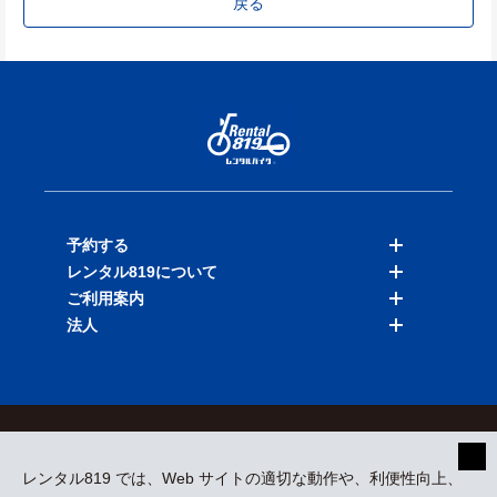
戻る
予約する
レンタル819について
バイクを探す
ご利用案内
店舗を探す
料金表
法人
予約履歴
保険と補償
ご利用ガイド
お知らせ
よくある質問
法人向けサービス
加盟ご希望の方
会員規約
プライバシーポリシー
貸渡約款
特定商取引
運営会社
レンタル819 では、Web サイトの適切な動作や、利便性向上、
採用情報
プレスリリース