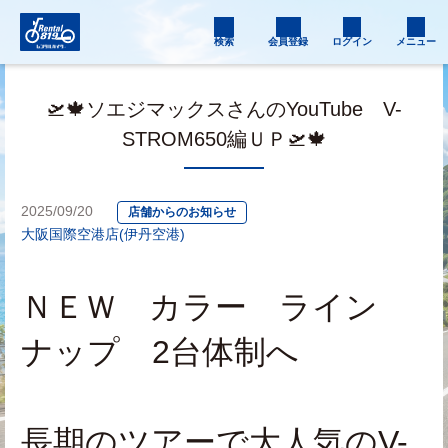
検索
会員登録
ログイン
メニュー
🛫🍁ソエジマックスさんのYouTube V-
STROM650編ＵＰ🛫🍁
2025/09/20
店舗からのお知らせ
大阪国際空港店(伊丹空港)
ＮＥＷ　カラー　ライン
ナップ　2台体制へ
長期のツアーで大人気のV-