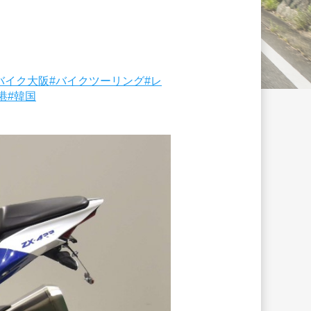
バイク大阪
#バイクツーリング
#レ
港
#韓国