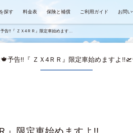
を探す
料金表
保険と補償
ご利用ガイド
お問い
🍁予告!!『 ＺＸ4ＲＲ』限定車始めますよ!!

🍁予告!!『 ＺＸ4ＲＲ』限定車始めますよ!!🛫
ＲＲ』限定車始めますよ!!