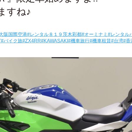
ますね♪
大阪国際空港
#レンタル８１９茨木彩都
#オーミナミ
#レンタル
グ
#バイク旅
#ZX4RR
#KAWASAKI
#機車旅行
#機車租賃
#台湾
#香