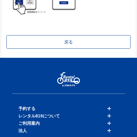
戻る
予約する
レンタル819について
バイクを探す
ご利用案内
店舗を探す
料金表
法人
予約履歴
保険と補償
ご利用ガイド