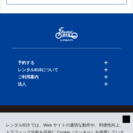
予約する
レンタル819について
バイクを探す
ご利用案内
店舗を探す
料金表
法人
予約履歴
保険と補償
ご利用ガイド
お知らせ
よくある質問
法人向けサービス
加盟ご希望の方
会員規約
プライバシーポリシー
貸渡約款
特定商取引
運営会社
レンタル819 では、Web サイトの適切な動作や、利便性向上、
採用情報
プレスリリース
トラフィック分析を目的に Cookie（クッキー）を使用していま