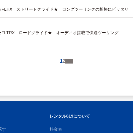
 ★FLHX ストリートグライド★ ロングツーリングの相棒にピッタリ
 ★FLTRX ロードグライド★ オーディオ搭載で快適ツーリング
1
2
レンタル819について
探す
料金表