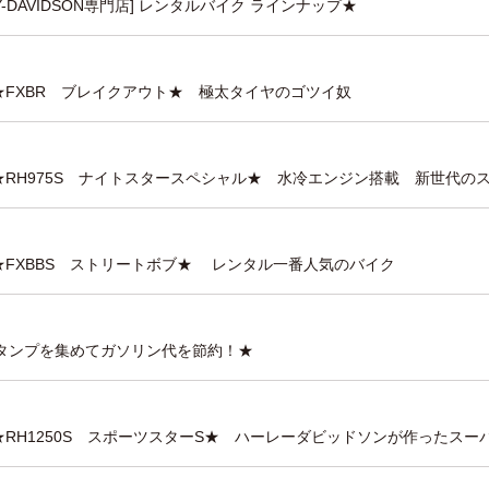
EY-DAVIDSON専門店] レンタルバイク ラインナップ★
 ★FXBR ブレイクアウト★ 極太タイヤのゴツイ奴
 ★RH975S ナイトスタースペシャル★ 水冷エンジン搭載 新世代の
 ★FXBBS ストリートボブ★ レンタル一番人気のバイク
Eスタンプを集めてガソリン代を節約！★
 ★RH1250S スポーツスターS★ ハーレーダビッドソンが作ったス