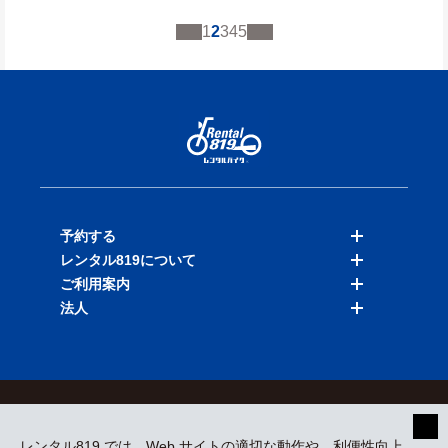
1
2
3
4
5
予約する
レンタル819について
バイクを探す
ご利用案内
店舗を探す
料金表
法人
予約履歴
保険と補償
ご利用ガイド
お知らせ
よくある質問
法人向けサービス
加盟ご希望の方
会員規約
プライバシーポリシー
貸渡約款
特定商取引
運営会社
レンタル819 では、Web サイトの適切な動作や、利便性向上、
採用情報
プレスリリース