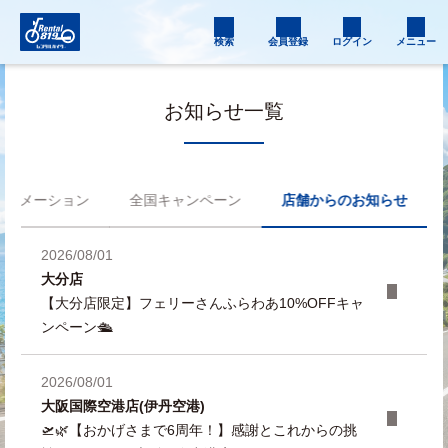
検索
会員登録
ログイン
メニュー
お知らせ一覧
フォメーション
全国キャンペーン
店舗からのお知らせ
2026/08/01
大分店
【大分店限定】フェリーさんふらわあ10%OFFキャ
ンペーン🛳️
2026/08/01
大阪国際空港店(伊丹空港)
🛫🌿【おかげさまで6周年！】感謝とこれからの挑