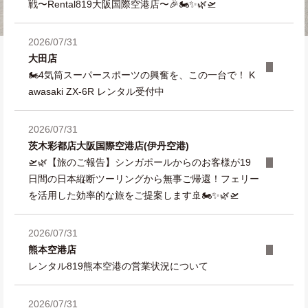
戦〜Rental819大阪国際空港店〜🎉🏍️✨🌿🛫
2026/07/31
大田店
🏍️4気筒スーパースポーツの興奮を、この一台で！ K
awasaki ZX-6R レンタル受付中
2026/07/31
茨木彩都店
大阪国際空港店(伊丹空港)
🛫🌿【旅のご報告】シンガポールからのお客様が19
日間の日本縦断ツーリングから無事ご帰還！フェリー
を活用した効率的な旅をご提案します🚢🏍️✨🌿🛫
2026/07/31
熊本空港店
レンタル819熊本空港の営業状況について
2026/07/31