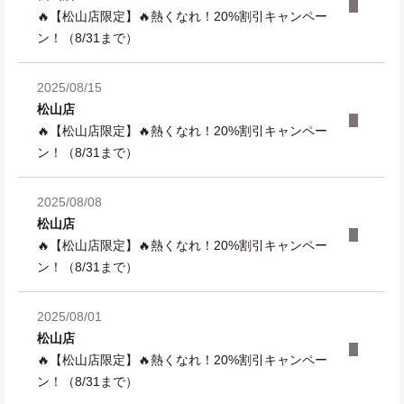
🔥【松山店限定】🔥熱くなれ！20%割引キャンペー
ン！（8/31まで）
2025/08/15
松山店
🔥【松山店限定】🔥熱くなれ！20%割引キャンペー
ン！（8/31まで）
2025/08/08
松山店
🔥【松山店限定】🔥熱くなれ！20%割引キャンペー
ン！（8/31まで）
2025/08/01
松山店
🔥【松山店限定】🔥熱くなれ！20%割引キャンペー
ン！（8/31まで）