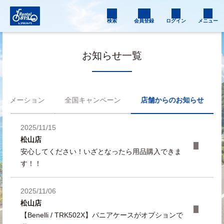
検索
会員登録
ログイン
メニュー
お知らせ一覧
フォメーション
全国キャンペーン
店舗からのお知らせ
2025/11/15
松山店
安心してください！いざとなったら用品購入できま
す！！
2025/11/06
松山店
【Benelli / TRK502X】パニアケースがオプションで