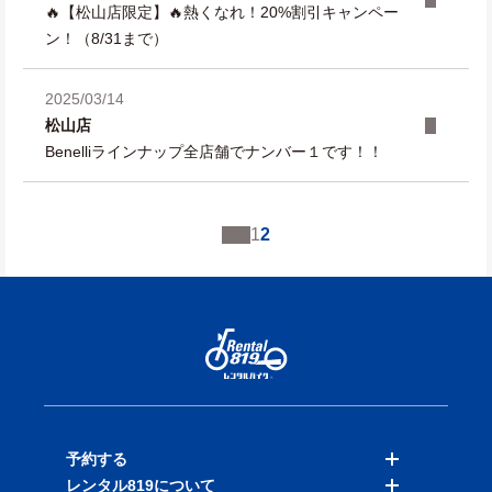
🔥【松山店限定】🔥熱くなれ！20%割引キャンペー
ン！（8/31まで）
2025/03/14
松山店
Benelliラインナップ全店舗でナンバー１です！！
1
2
予約する
レンタル819について