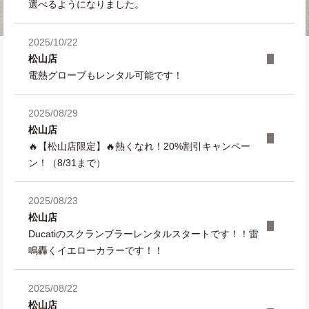
選べるようになりました。
2025/10/22
松山店
電熱グローブもレンタル可能です！
2025/08/29
松山店
🔥【松山店限定】🔥熱くなれ！20%割引キャンペー
ン！（8/31まで）
2025/08/23
松山店
Ducatiのスクランブラーレンタルスタートです！！雷
鳴轟くイエローカラーです！！
2025/08/22
松山店