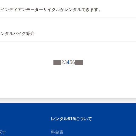
唯一でインディアンモーターサイクルがレンタルできます。
のレンタルバイク紹介
2
3
4
5
6
レンタル819について
探す
料金表