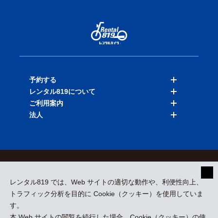
予約する
レンタル819について
バイクを探す
ご利用案内
店舗を探す
料金表
法人
予約履歴
保険と補償
ご利用ガイド
お知らせ
よくある質問
法人向けサービス
加盟ご希望の方
会員規約
プライバシーポリシー
貸渡約款
特定商取引
運営会社
レンタル819 では、Web サイトの適切な動作や、利便性向上、
採用情報
プレスリリース
トラフィック分析を目的に Cookie（クッキー）を使用していま
す。
本 Web サイトの閲覧を続行した場合、Cookie（クッキー）の使
kizuki Rental Service © All Rights Reserved.