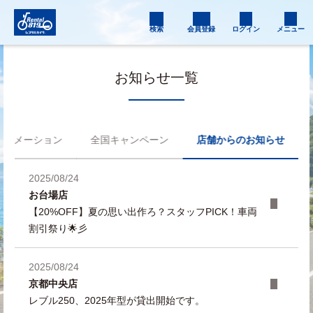
検索
会員登録
ログイン
メニュー
お知らせ一覧
フォメーション
全国キャンペーン
店舗からのお知らせ
2025/08/24
お台場店
【20%OFF】夏の思い出作ろ？スタッフPICK！車両
割引祭り🌟彡
2025/08/24
京都中央店
レブル250、2025年型が貸出開始です。