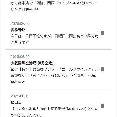
からは家族で「四輪」関西ドライブへ🚗＆絶好のツー
リング日和☀️🌿🛫
2026/06/20
吉祥寺店
今日は一日雨予報ですが、日曜日は雨はあまり降らな
さそうです
2026/06/20
大阪国際空港店(伊丹空港)
🛫🌿【特報】最高峰ツアラー「ゴールドウイング」が
電撃復活！さらに7月からは贅沢な「2台体制」へ🏍️
🏍️✨🌿🛫
2026/06/19
松山店
【レンタル819/Benelli】荷物載せるのにちょうどいい
やつがあるんです。