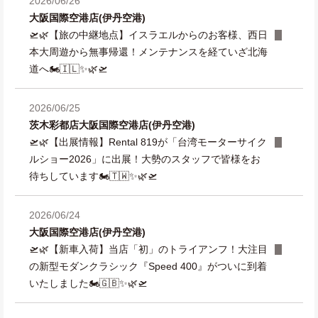
2026/06/26
大阪国際空港店(伊丹空港)
🛫🌿【旅の中継地点】イスラエルからのお客様、西日
本大周遊から無事帰還！メンテナンスを経ていざ北海
道へ🏍️🇮🇱✨🌿🛫
2026/06/25
茨木彩都店
大阪国際空港店(伊丹空港)
🛫🌿【出展情報】Rental 819が「台湾モーターサイク
ルショー2026」に出展！大勢のスタッフで皆様をお
待ちしています🏍️🇹🇼✨🌿🛫
2026/06/24
大阪国際空港店(伊丹空港)
🛫🌿【新車入荷】当店「初」のトライアンフ！大注目
の新型モダンクラシック『Speed 400』がついに到着
いたしました🏍️🇬🇧✨🌿🛫