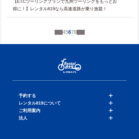
【ETCツーリングプランで九州ツーリングをもっとお
得に！】レンタル819なら高速道路が乗り放題！
4
5
6
7
8
予約する
レンタル819について
バイクを探す
ご利用案内
店舗を探す
料金表
法人
予約履歴
保険と補償
ご利用ガイド
お知らせ
よくある質問
法人向けサービス
加盟ご希望の方