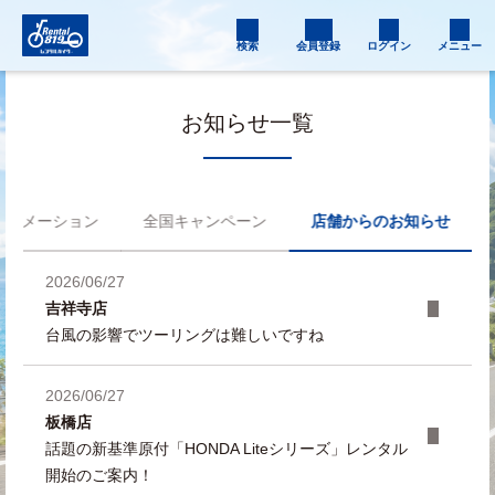
検索
会員登録
ログイン
メニュー
お知らせ一覧
フォメーション
全国キャンペーン
店舗からのお知らせ
2026/06/27
吉祥寺店
台風の影響でツーリングは難しいですね
2026/06/27
板橋店
話題の新基準原付「HONDA Liteシリーズ」レンタル
開始のご案内！