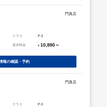
門真店
クラス
P-3
10,890～
基本料金
¥
情報の確認・予約
門真店
クラス
P-3