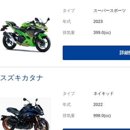
タイプ
スーパースポーツ
年式
2023
排気量
399.0(cc)
詳細
スズキ
カタナ
タイプ
ネイキッド
年式
2022
排気量
998.0(cc)