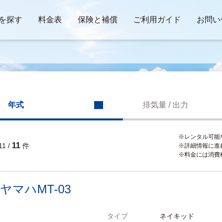
を探す
料金表
保険と補償
ご利用ガイド
お問い
年式
排気量 / 出力
※レンタル可能
11
11 /
件
※詳細情報に進
※料金には消費
ヤマハ
MT-03
タイプ
ネイキッド