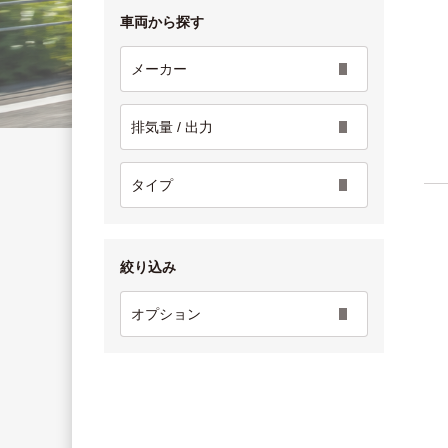
車両から探す
メーカー
排気量 / 出力
タイプ
絞り込み
オプション