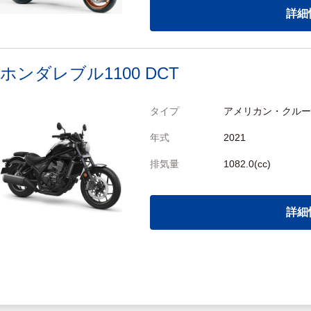
詳細
ホンダ
レブル1100 DCT
タイプ
アメリカン・クルー
年式
2021
排気量
1082.0(cc)
詳細