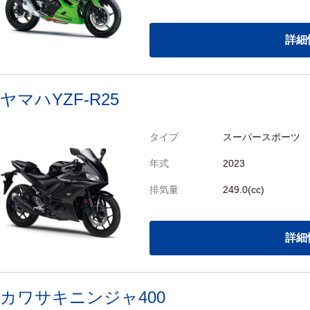
詳細
ヤマハ
YZF-R25
タイプ
スーパースポーツ
年式
2023
排気量
249.0(cc)
詳細
カワサキ
ニンジャ400