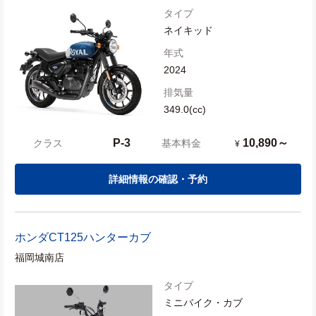
タイプ
ネイキッド
年式
2024
排気量
349.0(cc)
P-3
10,890～
クラス
基本料金
¥
詳細情報の確認・予約
ホンダ
CT125ハンターカブ
福岡城南店
タイプ
ミニバイク・カブ