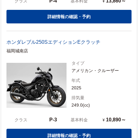
P-4
13,860～
クラス
基本料金
¥
詳細情報の確認・予約
ホンダ
レブル250SエディションEクラッチ
福岡城南店
タイプ
アメリカン・クルーザー
年式
2025
排気量
249.0(cc)
P-3
10,890～
クラス
基本料金
¥
詳細情報の確認・予約