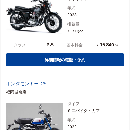
年式
2023
排気量
773.0(cc)
P-5
15,840～
クラス
基本料金
¥
詳細情報の確認・予約
ホンダ
モンキー125
福岡城南店
タイプ
ミニバイク・カブ
年式
2022