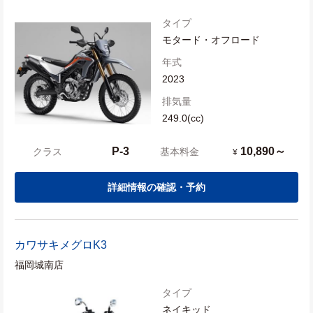
タイプ
モタード・オフロード
年式
2023
排気量
249.0(cc)
P-3
10,890～
クラス
基本料金
¥
詳細情報の確認・予約
カワサキ
メグロK3
福岡城南店
タイプ
ネイキッド