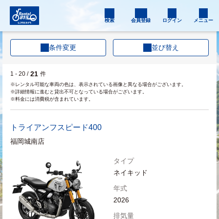
検索
会員登録
ログイン
メニュー
条件変更
並び替え
21
1 - 20 /
件
※レンタル可能な車両の色は、表示されている画像と異なる場合がございます。
※詳細情報に進むと貸出不可となっている場合がございます。
※料金には消費税が含まれています。
トライアンフ
スピード400
福岡城南店
タイプ
ネイキッド
年式
2026
排気量