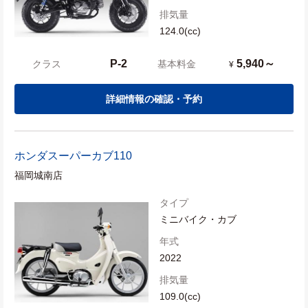
排気量
124.0(cc)
P-2
5,940～
クラス
基本料金
¥
詳細情報の確認・予約
ホンダ
スーパーカブ110
福岡城南店
タイプ
ミニバイク・カブ
年式
2022
排気量
109.0(cc)