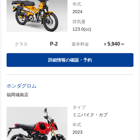
年式
2024
排気量
123.0(cc)
P-2
5,940～
クラス
基本料金
¥
詳細情報の確認・予約
ホンダ
グロム
福岡城南店
タイプ
ミニバイク・カブ
年式
2023