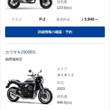
排気量
123.0(cc)
P-2
5,940～
クラス
基本料金
¥
詳細情報の確認・予約
カワサキ
Z900RS
福岡城南店
タイプ
ネイキッド
年式
2023
排気量
948.0(cc)