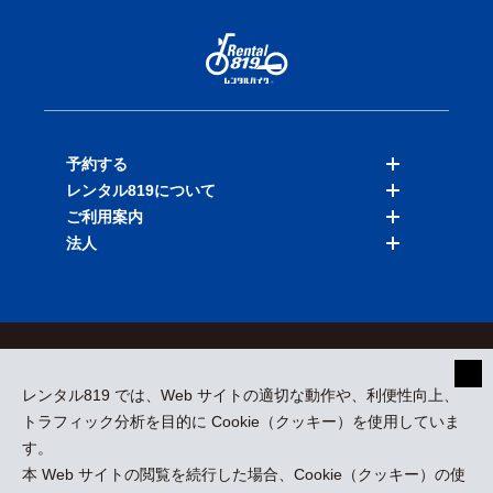
予約する
レンタル819について
バイクを探す
ご利用案内
店舗を探す
料金表
法人
予約履歴
保険と補償
ご利用ガイド
お知らせ
よくある質問
法人向けサービス
加盟ご希望の方
会員規約
プライバシーポリシー
貸渡約款
特定商取引
運営会社
レンタル819 では、Web サイトの適切な動作や、利便性向上、
採用情報
プレスリリース
トラフィック分析を目的に Cookie（クッキー）を使用していま
す。
本 Web サイトの閲覧を続行した場合、Cookie（クッキー）の使
kizuki Rental Service © All Rights Reserved.