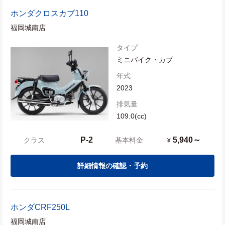
ホンダ
クロスカブ110
福岡城南店
タイプ
ミニバイク・カブ
年式
2023
排気量
109.0(cc)
P-2
5,940～
クラス
基本料金
¥
詳細情報の確認・予約
ホンダ
CRF250L
福岡城南店