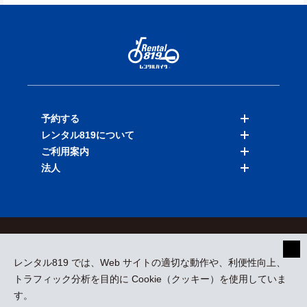
予約する
レンタル819について
バイクを探す
ご利用案内
店舗を探す
料金表
法人
予約履歴
保険と補償
ご利用ガイド
お知らせ
よくある質問
法人向けサービス
加盟ご希望の方
会員規約
プライバシーポリシー
貸渡約款
特定商取引
運営会社
レンタル819 では、Web サイトの適切な動作や、利便性向上、
採用情報
プレスリリース
トラフィック分析を目的に Cookie（クッキー）を使用していま
す。