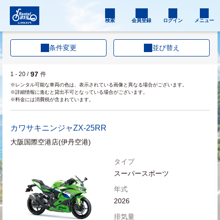
検索
会員登録
ログイン
メニュー
条件変更
並び替え
97
1 - 20 /
件
※レンタル可能な車両の色は、表示されている画像と異なる場合がございます。
※詳細情報に進むと貸出不可となっている場合がございます。
※料金には消費税が含まれています。
カワサキ
ニンジャZX-25RR
大阪国際空港店(伊丹空港)
タイプ
スーパースポーツ
年式
2026
排気量