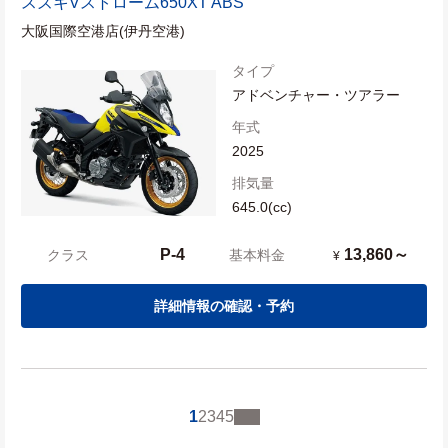
スズキ
Vストローム650XT ABS
大阪国際空港店(伊丹空港)
タイプ
アドベンチャー・ツアラー
年式
2025
排気量
645.0(cc)
P-4
13,860～
クラス
基本料金
¥
詳細情報の確認・予約
1
2
3
4
5