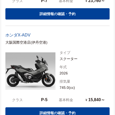
P-7
23,760～
クラス
基本料金
¥
詳細情報の確認・予約
ホンダ
X-ADV
大阪国際空港店(伊丹空港)
タイプ
スクーター
年式
2026
排気量
745.0(cc)
P-5
15,840～
クラス
基本料金
¥
詳細情報の確認・予約