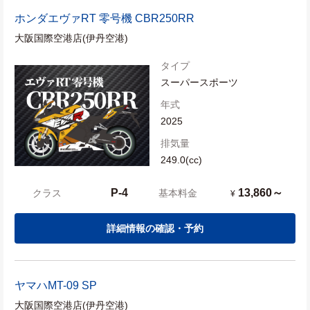
ホンダ
エヴァRT 零号機 CBR250RR
大阪国際空港店(伊丹空港)
タイプ
スーパースポーツ
年式
2025
排気量
249.0(cc)
P-4
13,860～
クラス
基本料金
¥
詳細情報の確認・予約
ヤマハ
MT-09 SP
大阪国際空港店(伊丹空港)