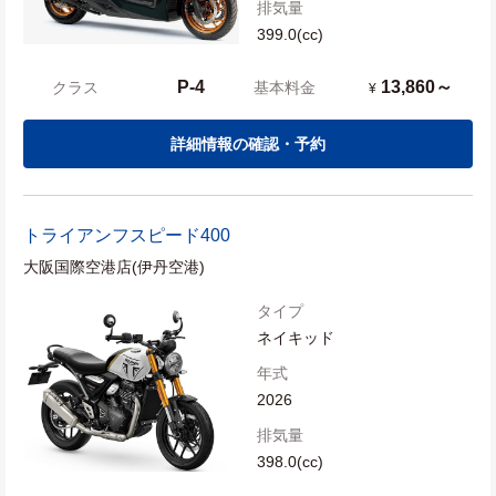
排気量
399.0(cc)
P-4
13,860～
クラス
基本料金
¥
詳細情報の確認・予約
トライアンフ
スピード400
大阪国際空港店(伊丹空港)
タイプ
ネイキッド
年式
2026
排気量
398.0(cc)