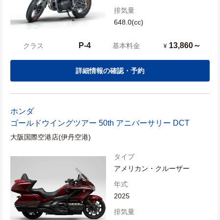
排気量
648.0(cc)
P-4
13,860～
クラス
基本料金
¥
詳細情報の確認・予約
ホンダ
ゴールドウイングツアー 50th アニバーサリー DCT
大阪国際空港店(伊丹空港)
タイプ
アメリカン・クルーザー
年式
2025
排気量