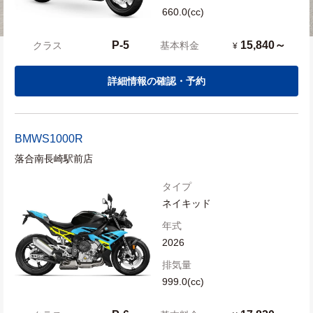
660.0(cc)
P-5
15,840～
クラス
基本料金
¥
詳細情報の確認・予約
BMW
S1000R
落合南長崎駅前店
タイプ
ネイキッド
年式
2026
排気量
999.0(cc)