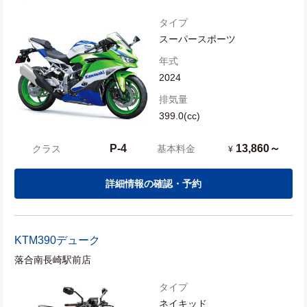
タイプ
スーパースポーツ
年式
2024
排気量
399.0(cc)
P-4
13,860～
クラス
基本料金
¥
詳細情報の確認・予約
KTM
390デューク
落合南長崎駅前店
タイプ
ネイキッド