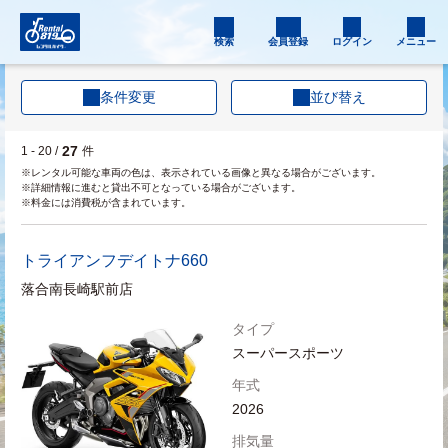
検索
会員登録
ログイン
メニュー
条件変更
並び替え
27
1 - 20 /
件
※レンタル可能な車両の色は、表示されている画像と異なる場合がございます。
※詳細情報に進むと貸出不可となっている場合がございます。
※料金には消費税が含まれています。
トライアンフ
デイトナ660
落合南長崎駅前店
タイプ
スーパースポーツ
年式
2026
排気量