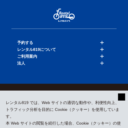
予約する
レンタル819について
バイクを探す
ご利用案内
店舗を探す
料金表
法人
予約履歴
保険と補償
ご利用ガイド
お知らせ
よくある質問
法人向けサービス
加盟ご希望の方
会員規約
プライバシーポリシー
貸渡約款
特定商取引
運営会社
レンタル819 では、Web サイトの適切な動作や、利便性向上、
採用情報
プレスリリース
トラフィック分析を目的に Cookie（クッキー）を使用していま
す。
本 Web サイトの閲覧を続行した場合、Cookie（クッキー）の使
kizuki Rental Service © All Rights Reserved.