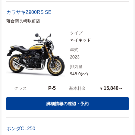
カワサキ
Z900RS SE
落合南長崎駅前店
タイプ
ネイキッド
年式
2023
排気量
948.0(cc)
P-5
15,840～
クラス
基本料金
¥
詳細情報の確認・予約
ホンダ
CL250