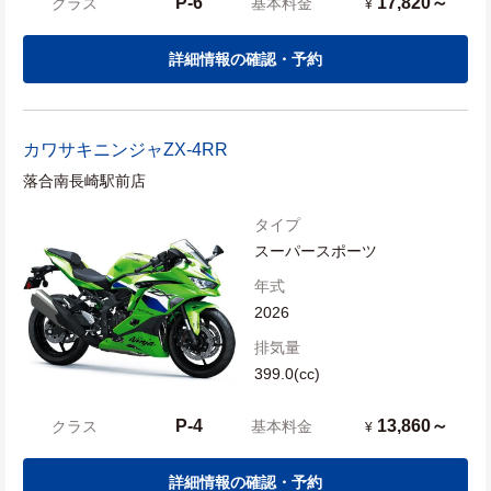
P-6
17,820～
クラス
基本料金
¥
詳細情報の確認・予約
カワサキ
ニンジャZX-4RR
落合南長崎駅前店
タイプ
スーパースポーツ
年式
2026
排気量
399.0(cc)
P-4
13,860～
クラス
基本料金
¥
詳細情報の確認・予約