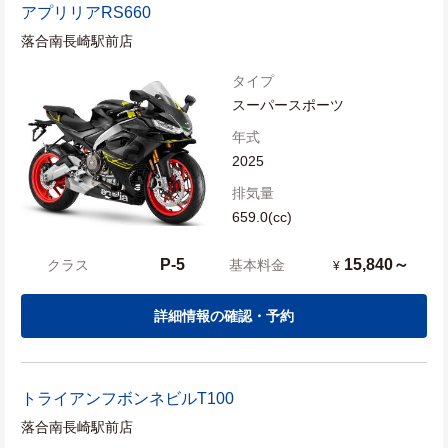
アプリリア
RS660
落合南長崎駅前店
タイプ
スーパースポーツ
年式
2025
排気量
659.0(cc)
P-5
15,840～
クラス
基本料金
¥
詳細情報の確認・予約
トライアンフ
ボンネビルT100
落合南長崎駅前店