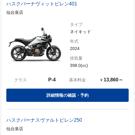
ハスクバーナ
ヴィットピレン401
仙台泉店
タイプ
ネイキッド
年式
2024
排気量
398.0(cc)
P-4
13,860～
クラス
基本料金
¥
詳細情報の確認・予約
ハスクバーナ
スヴァルトピレン250
仙台泉店