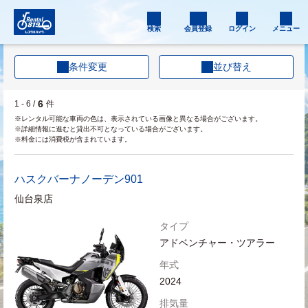
検索
会員登録
ログイン
メニュー
条件変更
並び替え
6
1 - 6 /
件
※レンタル可能な車両の色は、表示されている画像と異なる場合がございます。
※詳細情報に進むと貸出不可となっている場合がございます。
※料金には消費税が含まれています。
ハスクバーナ
ノーデン901
仙台泉店
タイプ
アドベンチャー・ツアラー
年式
2024
排気量