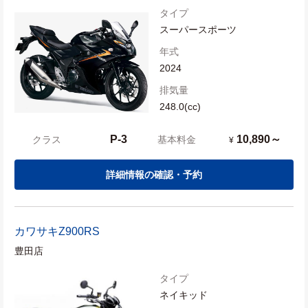
タイプ
スーパースポーツ
年式
2024
排気量
248.0(cc)
P-3
10,890～
クラス
基本料金
¥
詳細情報の確認・予約
カワサキ
Z900RS
豊田店
タイプ
ネイキッド