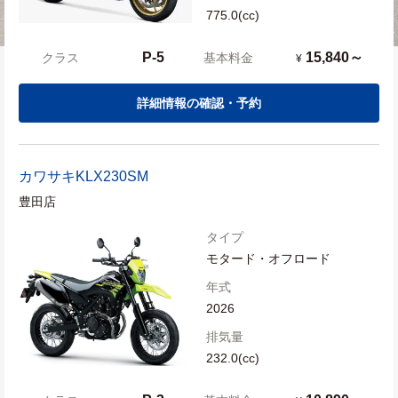
775.0(cc)
P-5
15,840～
クラス
基本料金
¥
詳細情報の確認・予約
カワサキ
KLX230SM
豊田店
タイプ
モタード・オフロード
年式
2026
排気量
232.0(cc)