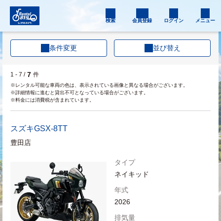
検索
会員登録
ログイン
メニュー
条件変更
並び替え
7
1 - 7 /
件
※レンタル可能な車両の色は、表示されている画像と異なる場合がございます。
※詳細情報に進むと貸出不可となっている場合がございます。
※料金には消費税が含まれています。
スズキ
GSX-8TT
豊田店
タイプ
ネイキッド
年式
2026
排気量