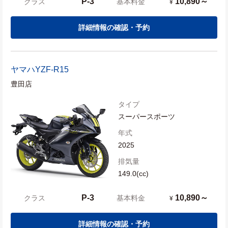
P-3
10,890～
クラス
基本料金
¥
詳細情報の確認・予約
ヤマハ
YZF-R15
豊田店
タイプ
スーパースポーツ
年式
2025
排気量
149.0(cc)
P-3
10,890～
クラス
基本料金
¥
詳細情報の確認・予約