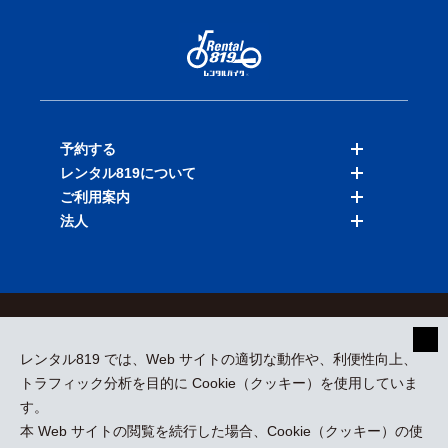
予約する
レンタル819について
バイクを探す
ご利用案内
店舗を探す
料金表
法人
予約履歴
保険と補償
ご利用ガイド
お知らせ
よくある質問
法人向けサービス
加盟ご希望の方
会員規約
プライバシーポリシー
貸渡約款
特定商取引
運営会社
レンタル819 では、Web サイトの適切な動作や、利便性向上、
採用情報
プレスリリース
トラフィック分析を目的に Cookie（クッキー）を使用していま
す。
本 Web サイトの閲覧を続行した場合、Cookie（クッキー）の使
kizuki Rental Service © All Rights Reserved.