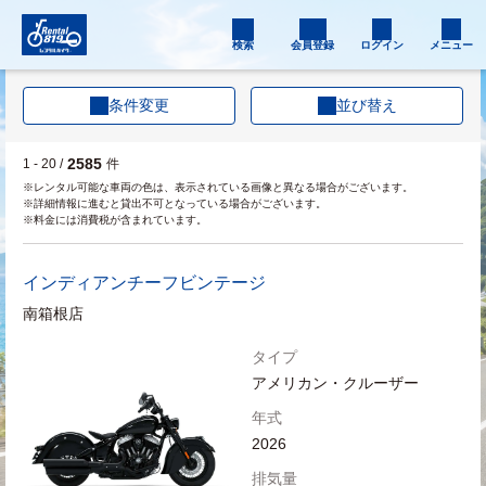
検索
会員登録
ログイン
メニュー
条件変更
並び替え
2585
1 - 20 /
件
※レンタル可能な車両の色は、表示されている画像と異なる場合がございます。
※詳細情報に進むと貸出不可となっている場合がございます。
※料金には消費税が含まれています。
インディアン
チーフビンテージ
南箱根店
タイプ
アメリカン・クルーザー
年式
2026
排気量