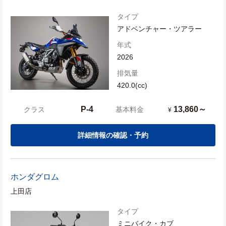
タイプ
アドベンチャー・ツアラー
年式
2026
排気量
420.0(cc)
P-4
13,860～
クラス
基本料金
¥
詳細情報の確認・予約
ホンダ
グロム
上田店
タイプ
ミニバイク・カブ