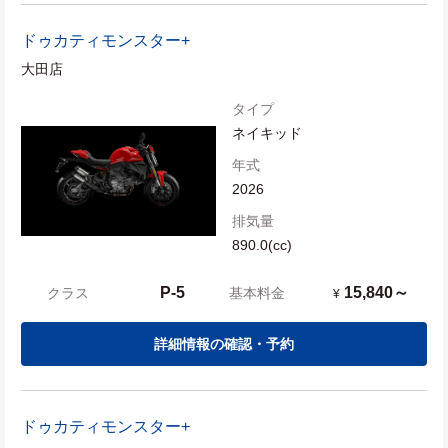
ドゥカティ
モンスター+
大田店
タイプ
ネイキッド
年式
2026
排気量
890.0(cc)
P-5
15,840～
クラス
基本料金
¥
詳細情報の確認・予約
ドゥカティ
モンスター+