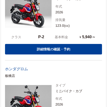
年式
2026
排気量
123.0(cc)
P-2
5,940～
クラス
基本料金
¥
詳細情報の確認・予約
ホンダ
グロム
板橋店
タイプ
ミニバイク・カブ
年式
2026