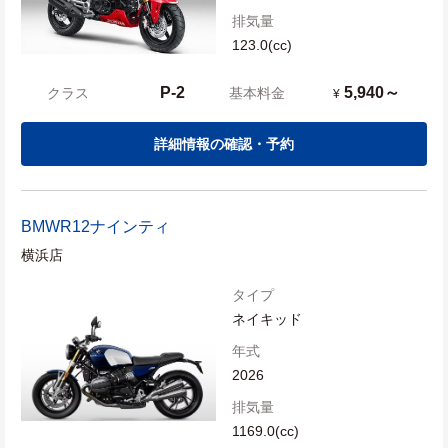
排気量
123.0(cc)
P-2
5,940～
クラス
基本料金
¥
詳細情報の確認・予約
BMW
R12ナインティ
横浜店
タイプ
ネイキッド
年式
2026
排気量
1169.0(cc)