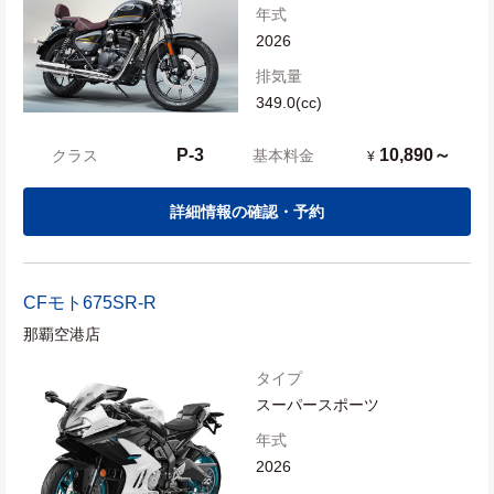
年式
2026
排気量
349.0(cc)
P-3
10,890～
クラス
基本料金
¥
詳細情報の確認・予約
CFモト
675SR-R
那覇空港店
タイプ
スーパースポーツ
年式
2026