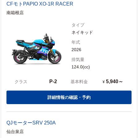
CFモト
PAPIO XO-1R RACER
南箱根店
タイプ
ネイキッド
年式
2026
排気量
124.0(cc)
P-2
5,940～
クラス
基本料金
¥
詳細情報の確認・予約
QJモーター
SRV 250A
仙台泉店