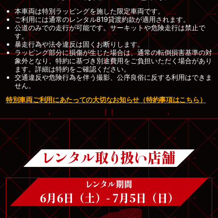
本車両は特別ラッピングを施した限定車両です。
ご利用には通常のレンタル819貸渡約款が適用されます。
公道のみでの走行が可能です。サーキットや危険走行は禁止で
す。
暴走行為や法令違反は固くお断りします。
ラッピング部分に損傷が生じた場合は、通常の転倒損害基準の対
象外となり、特約に基づき別途費用をご負担いただく場合があり
ます。詳細は特約をご確認ください。
交通違反や危険行為を伴う撮影、公序良俗に反する利用はできま
せん。
特別車両ご利用にあたっての大切なお知らせ（特約事項はこちら）
レンタル取り扱い店舗
レンタル期間
6月6日（土）- 7月5日（日）