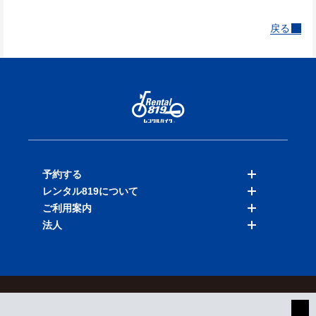
戻る
予約する
レンタル819について
バイクを探す
ご利用案内
店舗を探す
料金表
法人
予約履歴
保険と補償
ご利用ガイド
お知らせ
よくある質問
法人向けサービス
加盟ご希望の方
会員規約
プライバシーポリシー
貸渡約款
特定商取引
運営会社