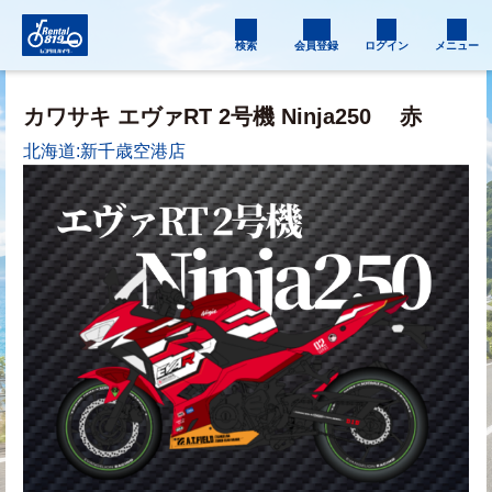
検索
会員登録
ログイン
メニュー
カワサキ エヴァRT 2号機 Ninja250
赤
北海道:新千歳空港店