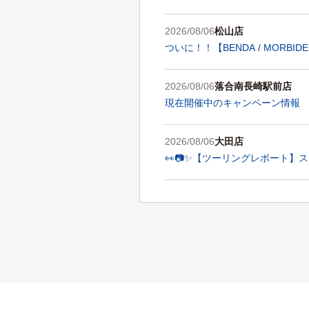
2026/08/06
松山店
ついに！！【BENDA / MORB
2026/08/06
落合南長崎駅前店
現在開催中のキャンペーン情報
2026/08/06
大田店
👀📷✨【ツーリングレポート】ス
2026/08/06
大阪国際空港店(伊丹
🛫🌿【本日お休みをいただい
します！🏍️🎆✨🌿🛫
2026/08/05
池袋店
今年も夏の大イベント「ビアガーデ
2026/08/05
大阪国際空港店(伊丹