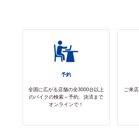
🛫🌿【大好評稼働中！】フルパニ
2026/08/04
京都宝ヶ池店、京都
お盆休みのお知らせ
2026/08/04
大阪国際空港店(伊丹
🛫🌿【お盆のご準備に！】NC7
予約
全国に広がる店舗の全3000台以上
ご来店
のバイクの検索～予約、決済まで
オンラインで！