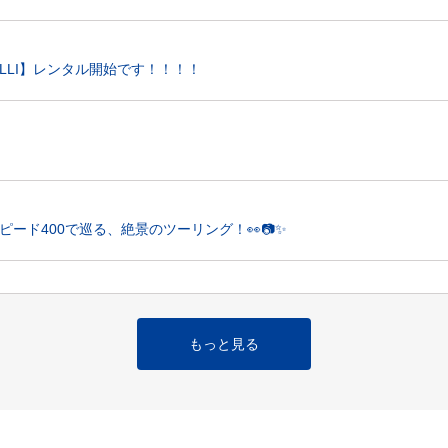
IDELLI】レンタル開始です！！！！
ピード400で巡る、絶景のツーリング！👀📷✨
空港)
ております】スタッフ一同で琵琶湖ツーリングへ！明日より営業再開＆お
もっと見る
ン in 東名横浜2026」開催します！
空港)