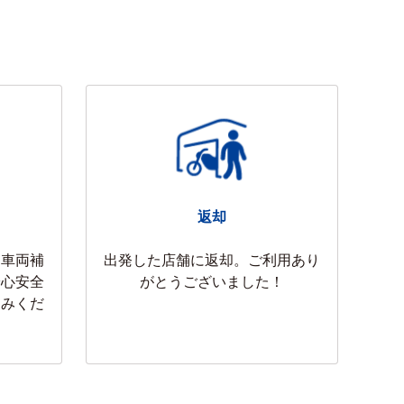
へ！🏍️🎒✈️🌿🛫
付中！🏍️✨🌿🛫
返却
、車両補
出発した店舗に返却。ご利用あり
安心安全
がとうございました！
しみくだ