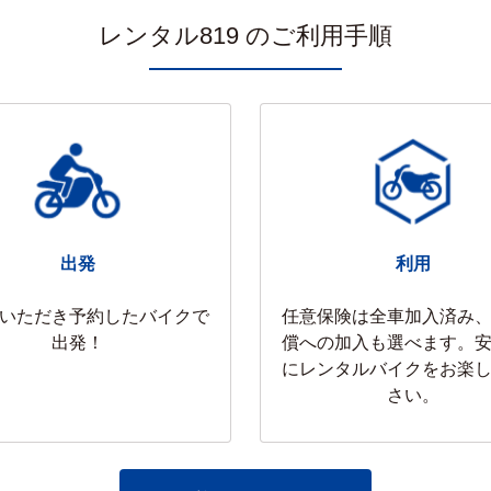
ア車両続々登場＆関空（KIX）からの「貸切送迎サービス」で快適な日本縦断旅
レンタル819 のご利用手順
中央店、京都山科店
空港)
50X DCTが『新車』に入れ替わりました！ただいま慣らし運転中＆お盆予約受
出発
利用
いただき予約したバイクで
任意保険は全車加入済み
出発！
償への加入も選べます。
にレンタルバイクをお楽
さい。