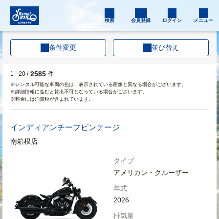
検索
会員登録
ログイン
メニュー
条件変更
並び替え
2585
1 - 20 /
件
※レンタル可能な車両の色は、表示されている画像と異なる場合がございます。
※詳細情報に進むと貸出不可となっている場合がございます。
※料金には消費税が含まれています。
インディアン
チーフビンテージ
南箱根店
タイプ
アメリカン・クルーザー
年式
2026
排気量