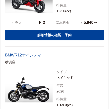
排気量
123.0(cc)
P-2
5,940～
クラス
基本料金
¥
詳細情報の確認・予約
BMW
R12ナインティ
横浜店
タイプ
ネイキッド
年式
2026
排気量
1169.0(cc)