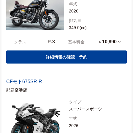
年式
2026
排気量
349.0(cc)
P-3
10,890～
クラス
基本料金
¥
詳細情報の確認・予約
CFモト
675SR-R
那覇空港店
タイプ
スーパースポーツ
年式
2026