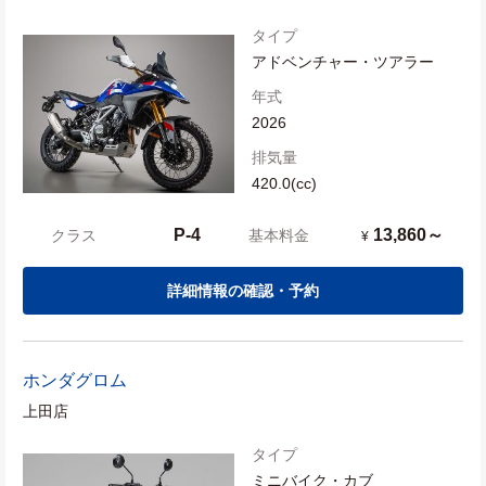
タイプ
アドベンチャー・ツアラー
年式
2026
排気量
420.0(cc)
P-4
13,860～
クラス
基本料金
¥
詳細情報の確認・予約
ホンダ
グロム
上田店
タイプ
ミニバイク・カブ