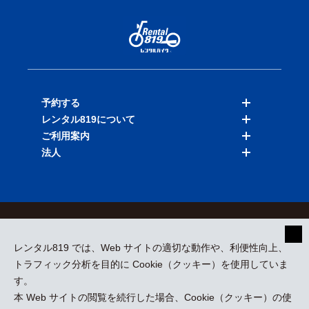
予約する
レンタル819について
バイクを探す
ご利用案内
店舗を探す
料金表
法人
予約履歴
保険と補償
ご利用ガイド
お知らせ
よくある質問
法人向けサービス
加盟ご希望の方
会員規約
プライバシーポリシー
貸渡約款
特定商取引
運営会社
レンタル819 では、Web サイトの適切な動作や、利便性向上、
採用情報
プレスリリース
トラフィック分析を目的に Cookie（クッキー）を使用していま
す。
本 Web サイトの閲覧を続行した場合、Cookie（クッキー）の使
kizuki Rental Service © All Rights Reserved.