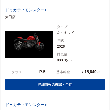
ドゥカティ
モンスター+
大田店
タイプ
ネイキッド
年式
2026
排気量
890.0(cc)
P-5
15,840～
クラス
基本料金
¥
詳細情報の確認・予約
ドゥカティ
モンスター+