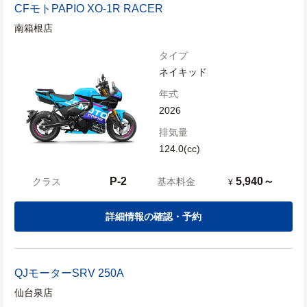
CFモト
PAPIO XO-1R RACER
南箱根店
タイプ
ネイキッド
年式
2026
排気量
124.0(cc)
P-2
5,940～
クラス
基本料金
¥
詳細情報の確認・予約
QJモーター
SRV 250A
仙台泉店