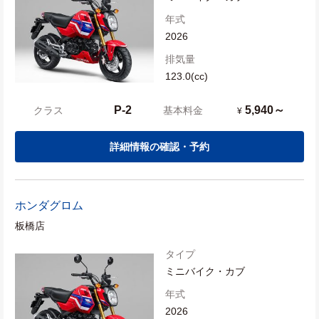
年式
2026
排気量
123.0(cc)
P-2
5,940～
クラス
基本料金
¥
詳細情報の確認・予約
ホンダ
グロム
板橋店
タイプ
ミニバイク・カブ
年式
2026