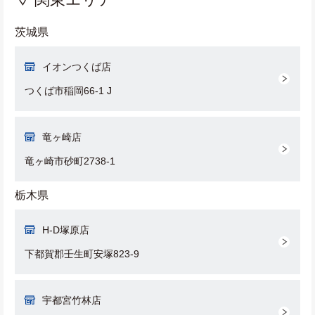
茨城県
イオンつくば店
つくば市稲岡66-1 J
竜ヶ崎店
竜ヶ崎市砂町2738-1
栃木県
H-D塚原店
下都賀郡壬生町安塚823-9
宇都宮竹林店