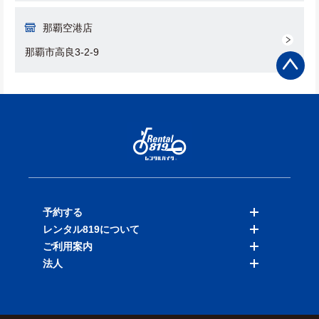
那覇空港店
那覇市高良3-2-9
予約する
レンタル819について
バイクを探す
ご利用案内
店舗を探す
料金表
法人
予約履歴
保険と補償
ご利用ガイド
お知らせ
よくある質問
法人向けサービス
加盟ご希望の方