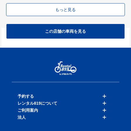
もっと見る
この店舗の車両を見る
予約する
レンタル819について
バイクを探す
ご利用案内
店舗を探す
料金表
法人
予約履歴
保険と補償
ご利用ガイド
お知らせ
よくある質問
法人向けサービス