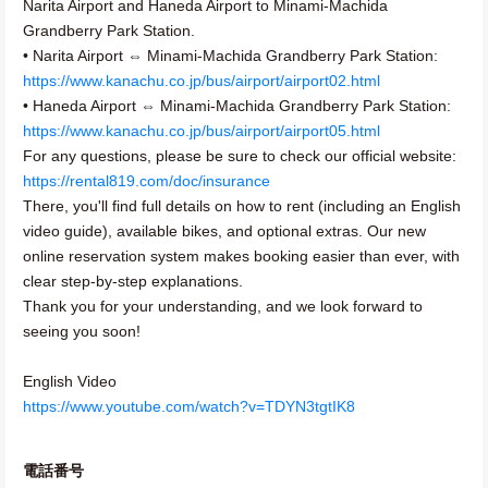
Narita Airport and Haneda Airport to Minami-Machida
Grandberry Park Station.
• Narita Airport ⇔ Minami-Machida Grandberry Park Station:
https://www.kanachu.co.jp/bus/airport/airport02.html
• Haneda Airport ⇔ Minami-Machida Grandberry Park Station:
https://www.kanachu.co.jp/bus/airport/airport05.html
For any questions, please be sure to check our official website:
https://rental819.com/doc/insurance
There, you'll find full details on how to rent (including an English
video guide), available bikes, and optional extras. Our new
online reservation system makes booking easier than ever, with
clear step-by-step explanations.
Thank you for your understanding, and we look forward to
seeing you soon!
English Video
https://www.youtube.com/watch?v=TDYN3tgtIK8
電話番号