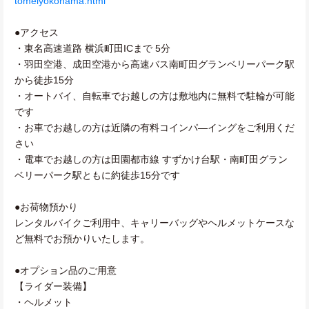
tomeiyokohama.html
●アクセス
・東名高速道路 横浜町田ICまで 5分
・羽田空港、成田空港から高速バス南町田グランベリーパーク駅
から徒歩15分
・オートバイ、自転車でお越しの方は敷地内に無料で駐輪が可能
です
・お車でお越しの方は近隣の有料コインパ―イングをご利用くだ
さい
・電車でお越しの方は田園都市線 すずかけ台駅・南町田グラン
ベリーパーク駅ともに約徒歩15分です
●お荷物預かり
レンタルバイクご利用中、キャリーバッグやヘルメットケースな
ど無料でお預かりいたします。
●オプション品のご用意
【ライダー装備】
・ヘルメット