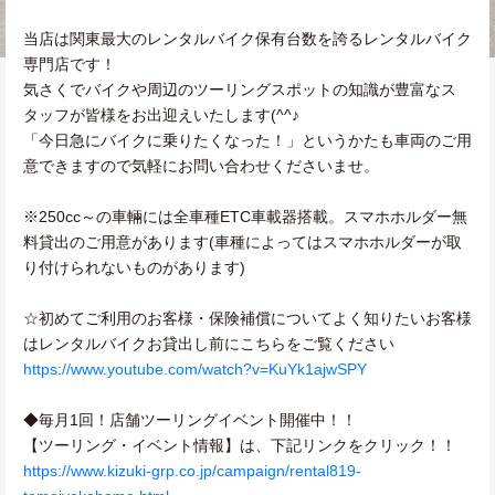
当店は関東最大のレンタルバイク保有台数を誇るレンタルバイク
専門店です！
気さくでバイクや周辺のツーリングスポットの知識が豊富なス
タッフが皆様をお出迎えいたします(^^♪
「今日急にバイクに乗りたくなった！」というかたも車両のご用
意できますので気軽にお問い合わせくださいませ。
※250cc～の車輛には全車種ETC車載器搭載。スマホホルダー無
料貸出のご用意があります(車種によってはスマホホルダーが取
り付けられないものがあります)
☆初めてご利用のお客様・保険補償についてよく知りたいお客様
はレンタルバイクお貸出し前にこちらをご覧ください
https://www.youtube.com/watch?v=KuYk1ajwSPY
◆毎月1回！店舗ツーリングイベント開催中！！
【ツーリング・イベント情報】は、下記リンクをクリック！！
https://www.kizuki-grp.co.jp/campaign/rental819-