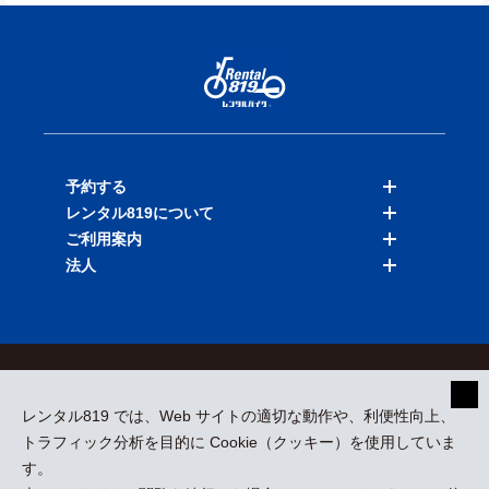
予約する
レンタル819について
バイクを探す
ご利用案内
店舗を探す
料金表
法人
予約履歴
保険と補償
ご利用ガイド
お知らせ
よくある質問
法人向けサービス
加盟ご希望の方
会員規約
プライバシーポリシー
貸渡約款
特定商取引
運営会社
レンタル819 では、Web サイトの適切な動作や、利便性向上、
採用情報
プレスリリース
トラフィック分析を目的に Cookie（クッキー）を使用していま
す。