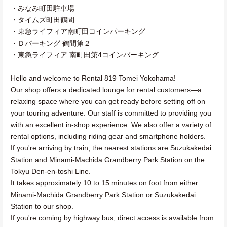
・みなみ町田駐車場
・タイムズ町田鶴間
・東急ライフィア南町田コインパーキング
・Ｄパーキング 鶴間第２
・東急ライフィア 南町田第4コインパーキング
Hello and welcome to Rental 819 Tomei Yokohama!
Our shop offers a dedicated lounge for rental customers—a
relaxing space where you can get ready before setting off on
your touring adventure. Our staff is committed to providing you
with an excellent in-shop experience. We also offer a variety of
rental options, including riding gear and smartphone holders.
If you're arriving by train, the nearest stations are Suzukakedai
Station and Minami-Machida Grandberry Park Station on the
Tokyu Den-en-toshi Line.
It takes approximately 10 to 15 minutes on foot from either
Minami-Machida Grandberry Park Station or Suzukakedai
Station to our shop.
If you're coming by highway bus, direct access is available from