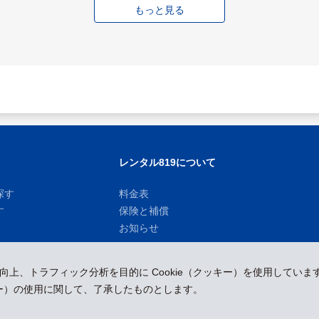
もっと見る
レンタル819について
探す
料金表
す
保険と補償
お知らせ
性向上、トラフィック分析を目的に Cookie（クッキー）を使用していま
ッキー）の使用に関して、了承したものとします。
運営会社
採用情報
プレスリリース