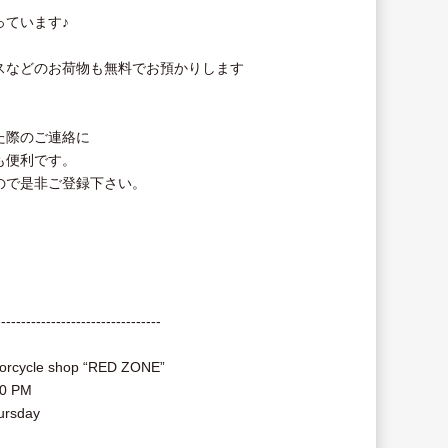
っています♪
スなどのお荷物も無料でお預かりします
た際のご連絡に
も便利です。
ので是非ご登録下さい。
---------------------------------
otorcycle shop “RED ZONE”
00 PM
ursday