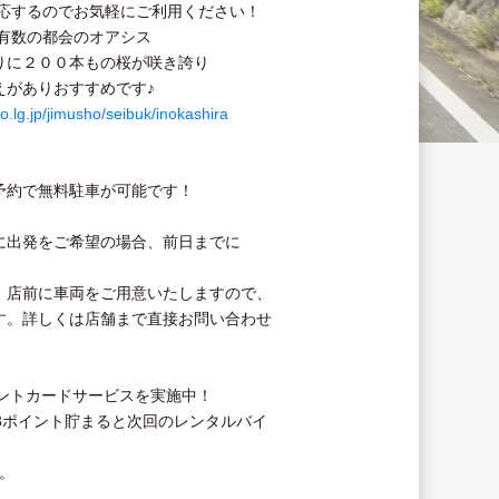
対応するのでお気軽にご利用ください！
有数の都会のオアシス
りに２００本もの桜が咲き誇り
えがありおすすめです♪
o.lg.jp/jimusho/seibuk/inokashira
予約で無料駐車が可能です！
に出発をご希望の場合、前日までに
、店前に車両をご用意いたしますので、
す。詳しくは店舗まで直接お問い合わせ
イントカードサービスを実施中！
3ポイント貯まると次回のレンタルバイ
す。