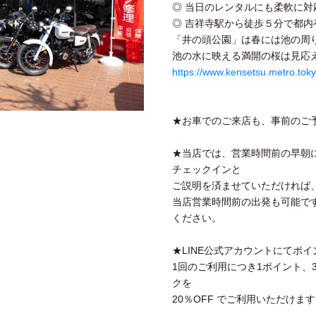
◎ 当日のレンタルにも柔軟に
◎ 吉祥寺駅から徒歩５分で都内
「井の頭公園」は春には池の周
池の水に映える満開の桜は見応
https://www.kensetsu.metro.toky
★お車でのご来店も、事前のご
★当店では、営業時間前の早朝
チェックインと
ご説明を済ませていただければ
当店営業時間前の出発も可能で
ください。
★LINE公式アカウントにてポ
1回のご利用につき1ポイント、
クを
20％OFF でご利用いただけま