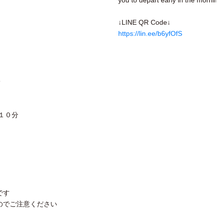
you to depart early in the morni
↓LINE QR Code↓
https://lin.ee/b6yfOfS
5
１０分
です
のでご注意ください