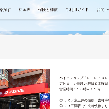
を探す
料金表
保険と補償
ご利用ガイド
お問い
バイクショップ「ＲＥＤ ＺＯ
定休日 ：毎週 水曜日＆木曜日
営業時間：１０時～１９時
◎ ＪＲ／京王井の頭線 吉祥
◎ ＪＲ三鷹駅（中央特快停まり