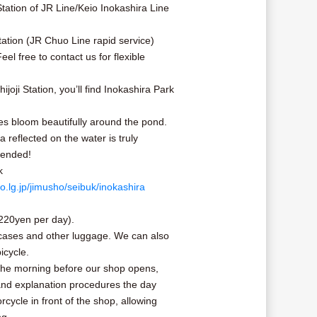
tation of JR Line/Keio Inokashira Line
ation (JR Chuo Line rapid service)
el free to contact us for flexible
joji Station, you’ll find Inokashira Park
ees bloom beautifully around the pond.
a reflected on the water is truly
mended!
k
o.lg.jp/jimusho/seibuk/inokashira
(220yen per day).
tcases and other luggage. We can also
icycle.
n the morning before our shop opens,
and explanation procedures the day
cycle in front of the shop, allowing