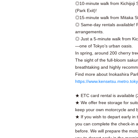
◎10-minute walk from Kichijoji S
(Park Exit)!
◎15-minute walk from Mitaka St
◎ Same-day rentals available! Fe
arrangements.
◎ Just a 5-minute walk from Kichi
—one of Tokyo’s urban oasis.
In spring, around 200 cherry tr
The sight of the full-bloom sakur
breathtaking and highly recom
Find more about Inokashira Par
https://www.kensetsu.metro.toky
★ ETC card rental is available 
★ We offer free storage for sui
keep your own motorcycle and b
★ If you wish to depart early i
you can complete the check-in 
before. We will prepare the motor