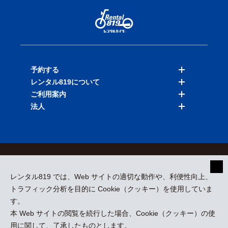
予約する
レンタル819について
バイクを探す
ご利用案内
店舗を探す
料金表
法人
予約履歴
保険と補償
ご利用ガイド
お知らせ
よくある質問
法人向けサービス
加盟ご希望の方
会員規約
プライバシーポリシー
貸渡約款
特定商取引
運営会社
レンタル819 では、Web サイトの適切な動作や、利便性向上、
採用情報
プレスリリース
トラフィック分析を目的に Cookie（クッキー）を使用していま
す。
本 Web サイトの閲覧を続行した場合、Cookie（クッキー）の使
kizuki Rental Service © All Rights Reserved.
用に関して、了承したものとします。