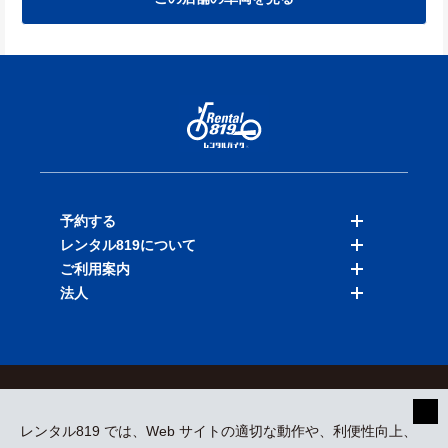
予約する
レンタル819について
バイクを探す
ご利用案内
店舗を探す
料金表
法人
予約履歴
保険と補償
ご利用ガイド
お知らせ
よくある質問
法人向けサービス
加盟ご希望の方
会員規約
プライバシーポリシー
貸渡約款
特定商取引
運営会社
レンタル819 では、Web サイトの適切な動作や、利便性向上、
採用情報
プレスリリース