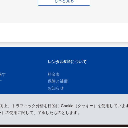
もっと見る
レンタル819について
探す
料金表
す
保険と補償
お知らせ
性向上、トラフィック分析を目的に Cookie（クッキー）を使用していま
ッキー）の使用に関して、了承したものとします。
運営会社
採用情報
プレスリリース