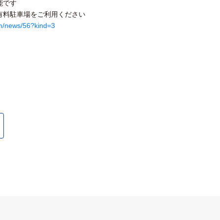
能です
有料駐車場をご利用ください
om/news/56?kind=3