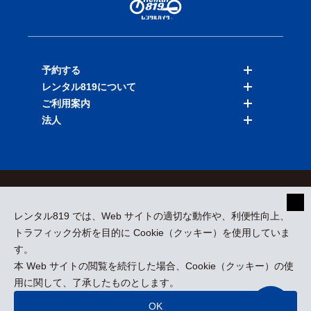
予約する
レンタル819について
バイクを探す
ご利用案内
店舗を探す
料金表
法人
予約履歴
保険と補償
ご利用ガイド
お知らせ
よくある質問
法人向けサービス
加盟ご希望の方
会員規約
プライバシーポリシー
貸渡約款
特定商取引
運営会社
レンタル819 では、Web サイトの適切な動作や、利便性向上、
採用情報
プレスリリース
トラフィック分析を目的に Cookie（クッキー）を使用していま
す。
本 Web サイトの閲覧を続行した場合、Cookie（クッキー）の使
kizuki Rental Service © All Rights Reserved.
用に関して、了承したものとします。
OK