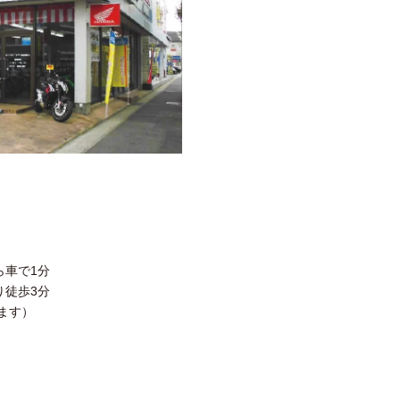
ら車で1分
り徒歩3分
ます）