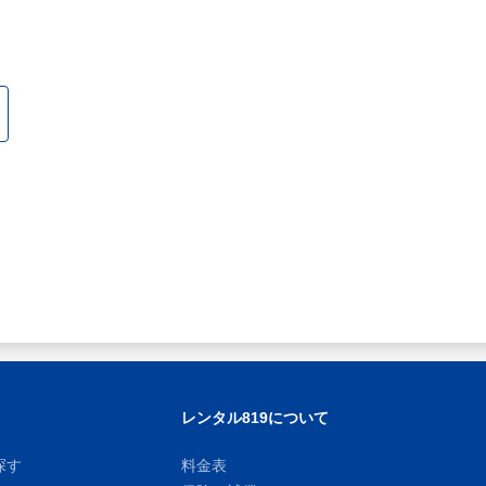
レンタル819について
探す
料金表