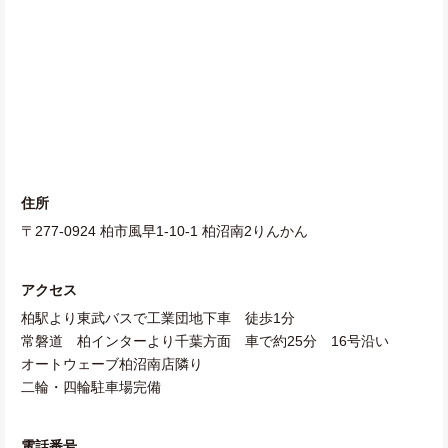
住所
〒277-0924 柏市風早1-10-1 柏沼南2りんかん
アクセス
柏駅より東武バスで工業団地下車 徒歩1分
常磐道 柏インターより千葉方面 車で約25分 16号沿い
オートウェーブ柏沼南店隣り
二輪・四輪駐車場完備
電話番号