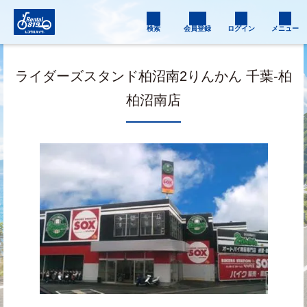
検索
会員登録
ログイン
メニュー
ライダーズスタンド柏沼南2りんかん 千葉-柏
柏沼南店