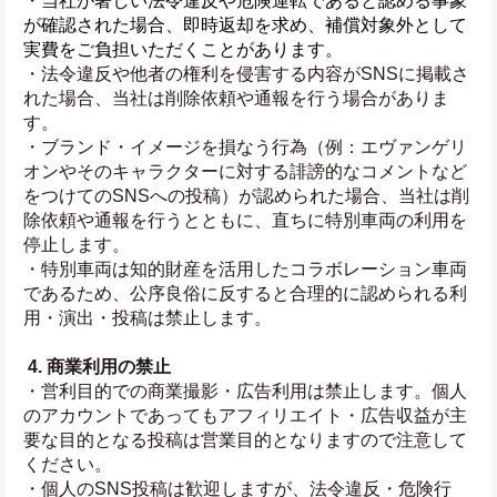
・
当社が著しい法令違反や危険運転であると認める事象
が確認された場合、即時返却を求め、補償対象外として
実費をご負担いただくことがあります。
・法令違反や他者の権利を侵害する内容がSNSに掲載さ
れた場合、当社は削除依頼や通報を行う場合がありま
す。
・ブランド・イメージを損なう行為（例：エヴァンゲリ
オンやそのキャラクターに対する誹謗的なコメントなど
をつけてのSNSへの投稿）が認められた場合、当社は削
除依頼や通報を行うとともに、直ちに特別車両の利用を
停止します。
・特別車両は知的財産を活用したコラボレーション車両
であるため、公序良俗に反すると合理的に認められる利
用・演出・投稿は禁止します。
4. 商業利用の禁止
・営利目的での商業撮影・広告利用は禁止します。個人
のアカウントであってもアフィリエイト・広告収益が主
要な目的となる投稿は営業目的となりますので注意して
ください。
・個人のSNS投稿は歓迎しますが、法令違反・危険行