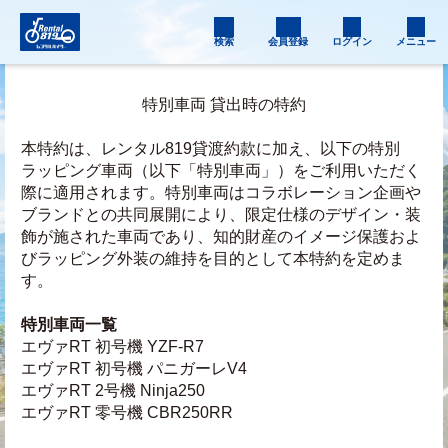
検索
会員登録
ログイン
メニュー
特別車両 貸出時の特約
本特約は、レンタル819貸渡約款に加え、以下の特別
ラッピング車両（以下「特別車両」）をご利用いただく
際に適用されます。特別車両はコラボレーション企画や
ブランドとの共同展開により、限定仕様のデザイン・装
飾が施された車両であり、知的財産のイメージ保護およ
びラッピング外装の維持を目的として本特約を定めま
す。
特別車両一覧
エヴァRT 初号機 YZF-R7
エヴァRT 初号機 パニガーレV4
エヴァRT 2号機 Ninja250
エヴァRT 零号機 CBR250RR