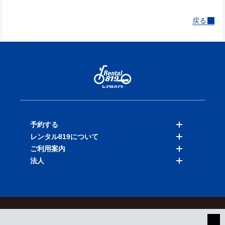
戻る
予約する
レンタル819について
バイクを探す
ご利用案内
店舗を探す
料金表
法人
予約履歴
保険と補償
ご利用ガイド
お知らせ
よくある質問
法人向けサービス
加盟ご希望の方
会員規約
プライバシーポリシー
貸渡約款
特定商取引
運営会社