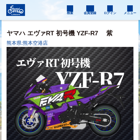
検索
会員登録
ログイン
メニュー
ヤマハ エヴァRT 初号機 YZF-R7
紫
熊本県:熊本空港店