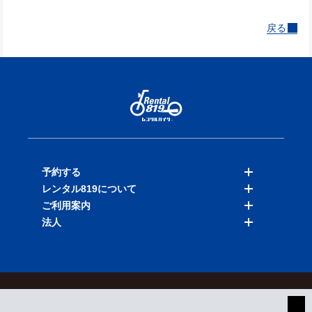
戻る
予約する
レンタル819について
バイクを探す
ご利用案内
店舗を探す
料金表
法人
予約履歴
保険と補償
ご利用ガイド
お知らせ
よくある質問
法人向けサービス
加盟ご希望の方
会員規約
プライバシーポリシー
貸渡約款
特定商取引
運営会社