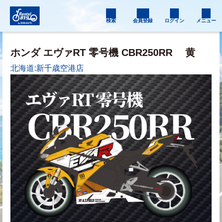
検索
会員登録
ログイン
メニュー
ホンダ エヴァRT 零号機 CBR250RR
黄
北海道:新千歳空港店