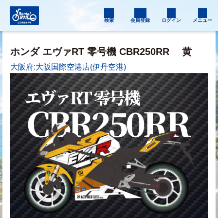
検索
会員登録
ログイン
メニュー
ホンダ エヴァRT 零号機 CBR250RR
黄
大阪府:大阪国際空港店(伊丹空港)