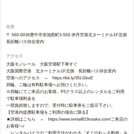
住所
〒 560-0036豊中市蛍池西町3-555 伊丹空港北ターミナル1F北側
長距離バス待合室内
アクセス
大阪モノレール 大阪空港駅下車すぐ
大阪国際空港 北ターミナル1F北側 長距離バス待合室内
空港へのアクセス → https://bit.ly/35LGboE
四輪、二輪は有料駐車場へお預けください。
※四輪にてご来店のお客様、P3クラス以上のレンタルをご利用
で駐車場料金を
一部負担致しますので、受付時に駐車券をご提示下さい。
【空港内提携駐車場をご利用の場合に限る】
★詳細はこちら → https://www.rental819osaka.com/ご来店の
お客様へ/
レンタルバイクのご利用方法がわかる「すぐのれ～る動画」を