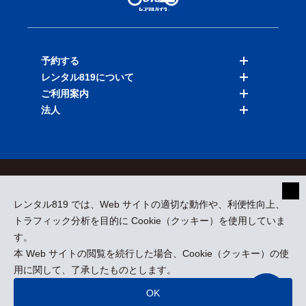
予約する
レンタル819について
バイクを探す
ご利用案内
店舗を探す
料金表
法人
予約履歴
保険と補償
ご利用ガイド
お知らせ
よくある質問
法人向けサービス
加盟ご希望の方
会員規約
プライバシーポリシー
貸渡約款
特定商取引
運営会社
レンタル819 では、Web サイトの適切な動作や、利便性向上、
採用情報
プレスリリース
トラフィック分析を目的に Cookie（クッキー）を使用していま
す。
本 Web サイトの閲覧を続行した場合、Cookie（クッキー）の使
kizuki Rental Service © All Rights Reserved.
用に関して、了承したものとします。
OK