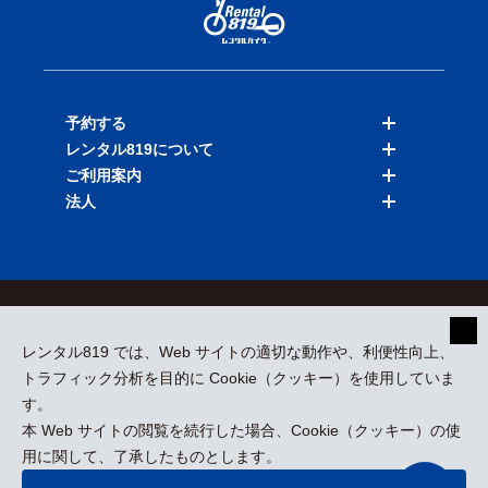
予約する
レンタル819について
バイクを探す
ご利用案内
店舗を探す
料金表
法人
予約履歴
保険と補償
ご利用ガイド
お知らせ
よくある質問
法人向けサービス
加盟ご希望の方
会員規約
プライバシーポリシー
貸渡約款
特定商取引
運営会社
レンタル819 では、Web サイトの適切な動作や、利便性向上、
採用情報
プレスリリース
トラフィック分析を目的に Cookie（クッキー）を使用していま
す。
本 Web サイトの閲覧を続行した場合、Cookie（クッキー）の使
kizuki Rental Service © All Rights Reserved.
用に関して、了承したものとします。