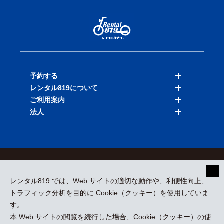
予約する
レンタル819について
バイクを探す
ご利用案内
店舗を探す
料金表
法人
予約履歴
保険と補償
ご利用ガイド
お知らせ
よくある質問
法人向けサービス
加盟ご希望の方
会員規約
プライバシーポリシー
貸渡約款
特定商取引
運営会社
レンタル819 では、Web サイトの適切な動作や、利便性向上、
採用情報
プレスリリース
トラフィック分析を目的に Cookie（クッキー）を使用していま
す。
本 Web サイトの閲覧を続行した場合、Cookie（クッキー）の使
kizuki Rental Service © All Rights Reserved.