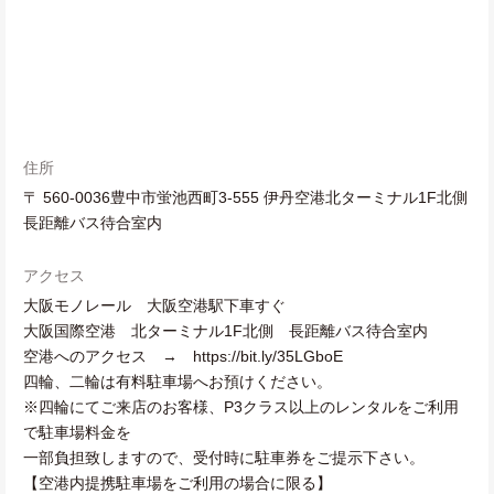
住所
〒 560-0036豊中市蛍池西町3-555 伊丹空港北ターミナル1F北側
長距離バス待合室内
アクセス
大阪モノレール 大阪空港駅下車すぐ
大阪国際空港 北ターミナル1F北側 長距離バス待合室内
空港へのアクセス → https://bit.ly/35LGboE
四輪、二輪は有料駐車場へお預けください。
※四輪にてご来店のお客様、P3クラス以上のレンタルをご利用
で駐車場料金を
一部負担致しますので、受付時に駐車券をご提示下さい。
【空港内提携駐車場をご利用の場合に限る】