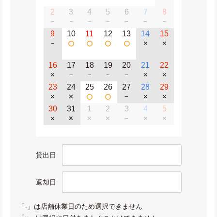
2
3
4
5
6
7
8
−
−
−
−
−
−
−
9
10
11
12
13
14
15
−
✕
✕
16
17
18
19
20
21
22
✕
−
−
−
−
✕
✕
23
24
25
26
27
28
29
✕
✕
−
✕
✕
30
31
1
2
3
4
5
✕
✕
✕
✕
−
✕
✕
貸出日
返却日
「-」は店舗休業日のため選択できません