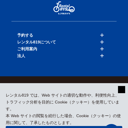
予約する
レンタル819について
バイクを探す
ご利用案内
店舗を探す
料金表
法人
予約履歴
保険と補償
ご利用ガイド
お知らせ
よくある質問
法人向けサービス
加盟ご希望の方
会員規約
プライバシーポリシー
貸渡約款
特定商取引
運営会社
レンタル819 では、Web サイトの適切な動作や、利便性向上、
採用情報
プレスリリース
トラフィック分析を目的に Cookie（クッキー）を使用していま
す。
本 Web サイトの閲覧を続行した場合、Cookie（クッキー）の使
kizuki Rental Service © All Rights Reserved.
用に関して、了承したものとします。