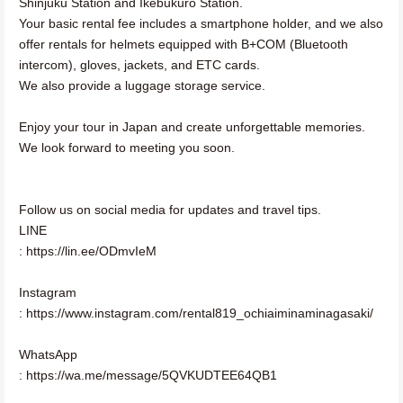
Shinjuku Station and Ikebukuro Station.
Your basic rental fee includes a smartphone holder, and we also
offer rentals for helmets equipped with B+COM (Bluetooth
intercom), gloves, jackets, and ETC cards.
We also provide a luggage storage service.
Enjoy your tour in Japan and create unforgettable memories.
We look forward to meeting you soon.
Follow us on social media for updates and travel tips.
LINE
: https://lin.ee/ODmvIeM
Instagram
: https://www.instagram.com/rental819_ochiaiminaminagasaki/
WhatsApp
: https://wa.me/message/5QVKUDTEE64QB1