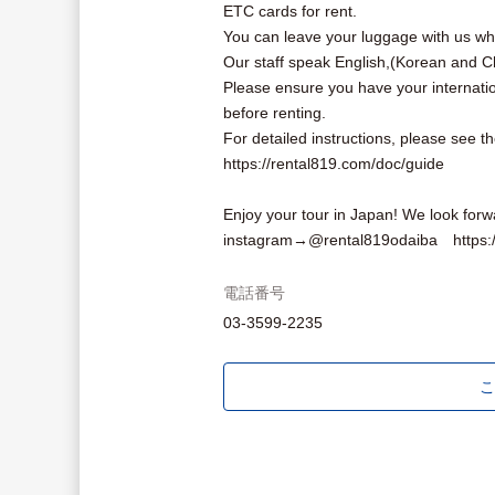
ETC cards for rent.
You can leave your luggage with us whi
Our staff speak English,(Korean and Ch
Please ensure you have your internati
before renting.
For detailed instructions, please see 
https://rental819.com/doc/guide
Enjoy your tour in Japan! We look forw
instagram→@rental819odaiba https://
電話番号
03-3599-2235
こ