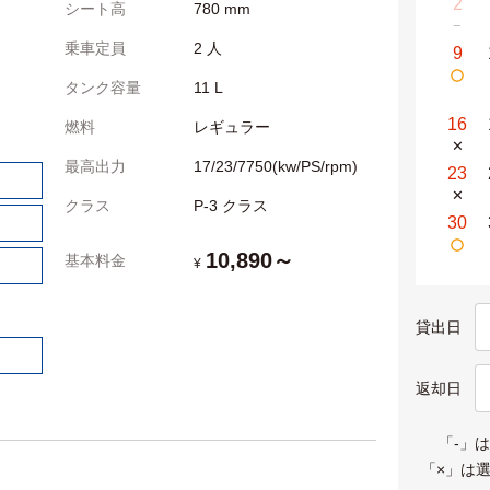
2
シート高
780 mm
−
乗車定員
2 人
9
タンク容量
11 L
16
燃料
レギュラー
✕
最高出力
17/23/7750(kw/PS/rpm)
23
✕
クラス
P-3 クラス
30
10,890～
基本料金
¥
貸出日
返却日
「-」
「×」は