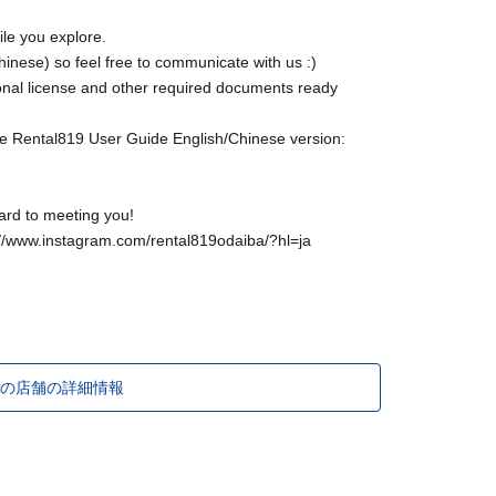
le you explore.
inese) so feel free to communicate with us :)
onal license and other required documents ready
the Rental819 User Guide English/Chinese version:
ard to meeting you!
www.instagram.com/rental819odaiba/?hl=ja
の店舗の詳細情報