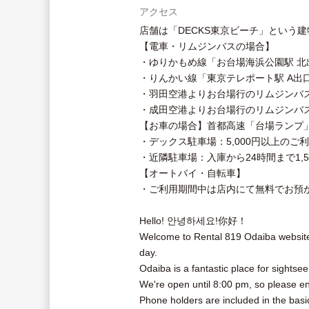
アクセス
店舗は「DECKS東京ビーチ」という
【電車・リムジンバスの場合】
・ゆりかもめ線「お台場海浜公園駅 北
・りんかい線「東京テレポート駅 A出
・羽田空港よりお台場行のリムジンバス
・成田空港よりお台場行のリムジンバ
【お車の場合】首都高速「台場ランプ
・デックス駐車場：5,000円以上のご
・近隣駐車場：入庫から24時間まで1,5
【オートバイ・自転車】
・ご利用期間中は店内にて無料でお預
Hello! 안녕하세요!你好！
Welcome to Rental 819 Odaiba website
day.
Odaiba is a fantastic place for sightse
We're open until 8:00 pm, so please enj
Phone holders are included in the basic