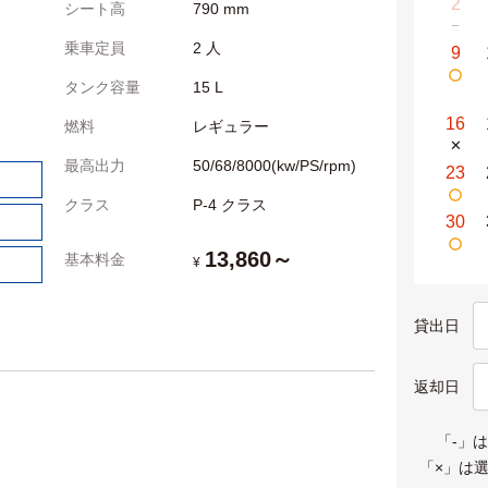
2
シート高
790 mm
−
乗車定員
2 人
9
タンク容量
15 L
16
燃料
レギュラー
✕
最高出力
50/68/8000(kw/PS/rpm)
23
クラス
P-4 クラス
30
13,860～
基本料金
¥
貸出日
返却日
「-」
「×」は