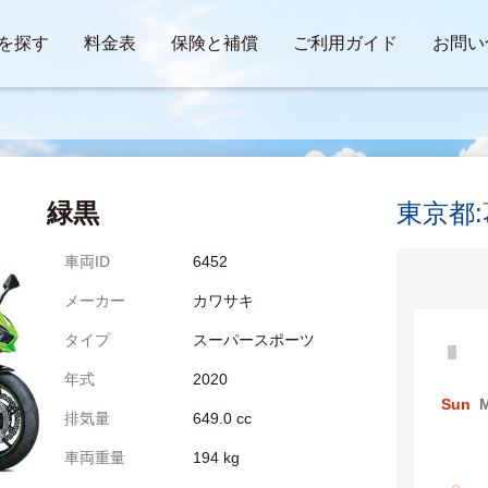
を探す
料金表
保険と補償
ご利用ガイド
お問い
0
緑黒
東京都
車両ID
6452
メーカー
カワサキ
タイプ
スーパースポーツ
年式
2020
Sun
排気量
649.0 cc
車両重量
194 kg