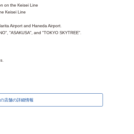
n on the Keisei Line
he Keisei Line
Narita Airport and Haneda Airport.
“UENO", "ASAKUSA", and "TOKYO SKYTREE".
s.
の店舗の詳細情報